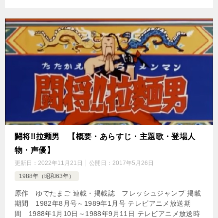
闘将!!拉麺男 【概要・あらすじ・主題歌・登場人
物・声優】
更新日：
2022年11月21日
公開日：
2017年5月26日
1988年（昭和63年）
原作 ゆでたまご 連載・掲載誌 フレッシュジャンプ 掲載
期間 1982年8月号～1989年1月号 テレビアニメ放送期
間 1988年1月10日～1988年9月11日 テレビアニメ放送時