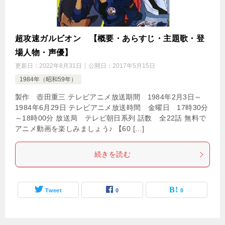
超攻速ガルビオン 【概要・あらすじ・主題歌・登
場人物・声優】
更新日：
2022年8月31日
公開日：
2017年5月15日
1984年（昭和59年）
製作 壺田重三 テレビアニメ放送期間 1984年2月3日～
1984年6月29日 テレビアニメ放送時間 金曜日 17時30分
～18時00分 放送局 テレビ朝日系列 話数 全22話 無料で
アニメ動画を楽しみましょう♪ 【60 […]
続きを読む
Tweet
0
0