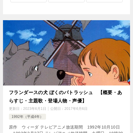
フランダースの犬 ぼくのパトラッシュ 【概要・あ
らすじ・主題歌・登場人物・声優】
更新日：
2023年6月1日
公開日：
2017年6月6日
1992年（平成4年）
原作 ウィーダ テレビアニメ放送期間 1992年10月10日