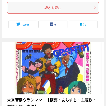
続きを読む
Tweet
0
0
未来警察ウラシマン 【概要・あらすじ・主題歌・