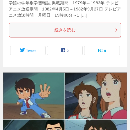
学館の学年別学習雑誌 掲載期間 1979年～1983年 テレビ
アニメ放送期間 1982年4月5日～1982年9月27日 テレビア
ニメ放送時間 月曜日 19時00分～1 […]
続きを読む
Tweet
0
0