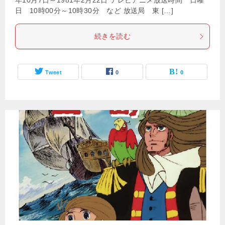
年10月7日～1981年2月22日 テレビアニメ放送時間 日曜
日 10時00分～10時30分 など 放送局 東 […]
続きを読む
Tweet
0
0