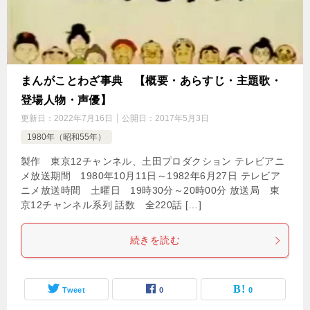
まんがことわざ事典 【概要・あらすじ・主題歌・
登場人物・声優】
更新日：
2022年7月16日
公開日：
2017年5月3日
1980年（昭和55年）
製作 東京12チャンネル、土田プロダクション テレビアニ
メ放送期間 1980年10月11日～1982年6月27日 テレビア
ニメ放送時間 土曜日 19時30分～20時00分 放送局 東
京12チャンネル系列 話数 全220話 […]
続きを読む
Tweet
0
0