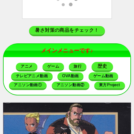
暑さ対策の商品をチェック！
メインメニューです♪
歴史
アニメ
ゲーム
旅行
テレビアニメ動画
OVA動画
ゲーム動画
アニソン動画①
アニソン動画②
東方Project