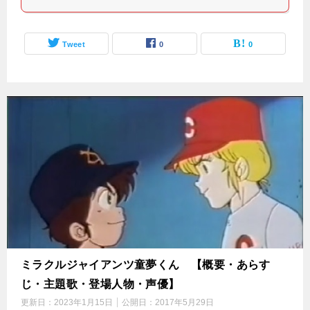
Tweet
0
0
ミラクルジャイアンツ童夢くん 【概要・あらす
じ・主題歌・登場人物・声優】
更新日：
2023年1月15日
公開日：
2017年5月29日