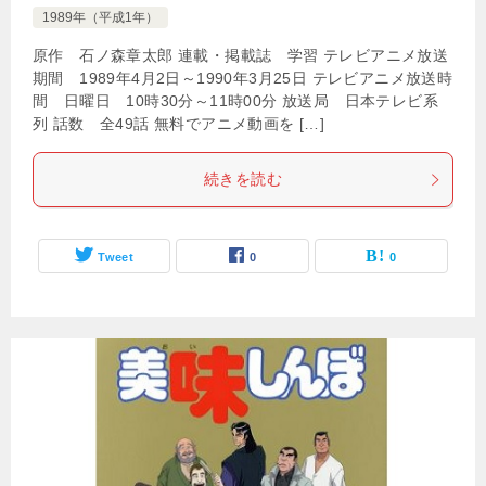
1989年（平成1年）
原作 石ノ森章太郎 連載・掲載誌 学習 テレビアニメ放送
期間 1989年4月2日～1990年3月25日 テレビアニメ放送時
間 日曜日 10時30分～11時00分 放送局 日本テレビ系
列 話数 全49話 無料でアニメ動画を […]
続きを読む
Tweet
0
0