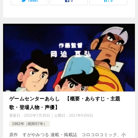
Tweet
0
0
ゲームセンターあらし 【概要・あらすじ・主題
歌・登場人物・声優】
更新日：
2022年7月30日
公開日：
2017年5月6日
1982年（昭和57年）
原作 すがやみつる 連載・掲載誌 コロコロコミック、小