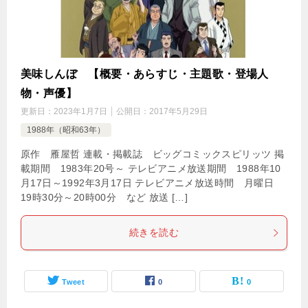
美味しんぼ 【概要・あらすじ・主題歌・登場人
物・声優】
更新日：
2023年1月7日
公開日：
2017年5月29日
1988年（昭和63年）
原作 雁屋哲 連載・掲載誌 ビッグコミックスピリッツ 掲
載期間 1983年20号～ テレビアニメ放送期間 1988年10
月17日～1992年3月17日 テレビアニメ放送時間 月曜日
19時30分～20時00分 など 放送 […]
続きを読む
Tweet
0
0