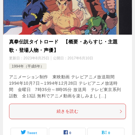
真拳伝説タイトロード 【概要・あらすじ・主題
歌・登場人物・声優】
更新日：
2023年8月25日
公開日：
2017年6月10日
1994年（平成6年）
アニメーション制作 東映動画 テレビアニメ放送期間
1994年10月7日～1994年12月28日 テレビアニメ放送時
間 金曜日 7時35分～8時05分 放送局 テレビ東京系列
話数 全13話 無料でアニメ動画を楽しみまし […]
続きを読む
Tweet
0
0