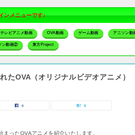
インメニューです♪
テレビアニメ動画
OVA動画
ゲーム動画
アニソン動
ソン動画②
東方Project
売されたOVA（オリジナルビデオアニメ）
0
0
に始まったOVAアニメを紹介いたします。