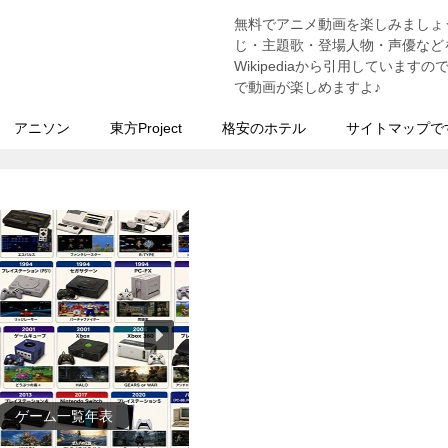
無料でアニメ動画を楽しみましょ
う
じ・主題歌・登場人物・声優などを
Wikipediaから引用していま
で動画が楽しめますよ♪
アニソン
東方Project
格安のホテル
サイトマップで
ゲーム一覧年表