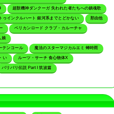
9
超獣機神ダンクーガ 失われた者たちへの鎮魂歌
トゥインクルハート 銀河系までとどかない
那由他
ー
ペリカンロード クラブ・カルーチャ
人娘
カーテンコール
魔法のスターマジカルエミ 蝉時雨
さ・い
ルーツ・サーチ 食心物体X
バリバリ伝説 Part I 筑波篇