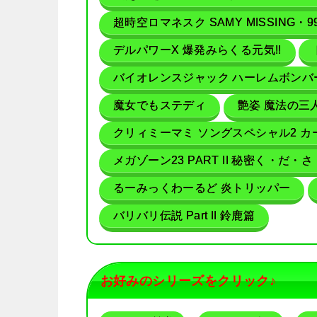
超時空ロマネスク SAMY MISSING・9
デルパワーX 爆発みらくる元気!!
バイオレンスジャック ハーレムボンバ
魔女でもステディ
艶姿 魔法の三
クリィミーマミ ソングスペシャル2 
メガゾーン23 PART II 秘密く・だ・
るーみっくわーるど 炎トリッパー
バリバリ伝説 Part II 鈴鹿篇
お好みのシリーズをクリック♪