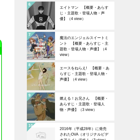
エイトマン 【概要・あらす
じ・主題歌・登場人物・声
優】
（4 view）
魔法のエンジェルスイートミ
ント 【概要・あらすじ・主
題歌・登場人物・声優】
（4
view）
エースをねらえ! 【概要・あ
らすじ・主題歌・登場人物・
声優】
（4 view）
燃える！お兄さん 【概要・
あらすじ・主題歌・登場人
物・声優】
（3 view）
2016年（平成28年）に発売
されたOVA（オリジナルビデ
オアニメ）です！
（3 view）