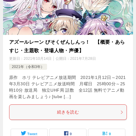
アズールレーン びそくぜんしんっ！ 【概要・あら
すじ・主題歌・登場人物・声優】
更新日：
2021年10月14日
公開日：
2021年7月28日
2021年（令和3年）
原作 ホリ テレビアニメ放送期間 2021年1月12日～2021
年3月30日 テレビアニメ放送時間 月曜日 25時00分～25
時10分 放送局 独立UHF局 話数 全12話 無料でアニメ動
画を楽しみましょう♪ [tube […]
続きを読む
Tweet
0
0