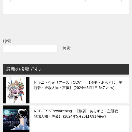
検索
検索
最新の投稿です♪
ビキニ・ウォリアーズ（OVA） 【概要・あらすじ・主
題歌・登場人物・声優】
2024年6月1日 647 view
NOBLESSE:Awakening 【概要・あらすじ・主題歌・
登場人物・声優】
2024年5月26日 691 view