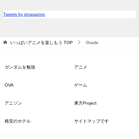
Tweets by jimasanjyo
いっぱいアニメを楽しもう
TOP
Shade
ガンダムを勉強
アニメ
OVA
ゲーム
アニソン
東方Project
格安のホテル
サイトマップです