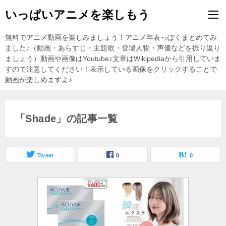
いっぱいアニメを楽しもう
無料でアニメ動画を楽しみましょう！アニメ年表っぽくまとめてみ
ました♪（動画・あらすじ・主題歌・登場人物・声優などを振り返り
ましょう）動画や画像はYoutube♪文章はWikipediaから引用していま
すので注意してください！表示している画像をクリックすることで
動画が楽しめますよ♪
「Shade」の記事一覧
Tweet
0
0