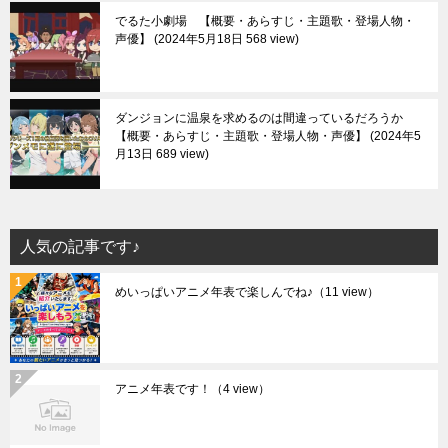
でるた小劇場 【概要・あらすじ・主題歌・登場人物・
声優】
2024年5月18日 568 view
ダンジョンに温泉を求めるのは間違っているだろうか
【概要・あらすじ・主題歌・登場人物・声優】
2024年5
月13日 689 view
人気の記事です♪
めいっぱいアニメ年表で楽しんでね♪
（11 view）
アニメ年表です！
（4 view）