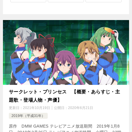
サークレット・プリンセス 【概要・あらすじ・主
題歌・登場人物・声優】
更新日：
2021年10月19日
公開日：
2020年6月21日
2019年（平成31年）
原作 DMM GAMES テレビアニメ放送期間 2019年1月8