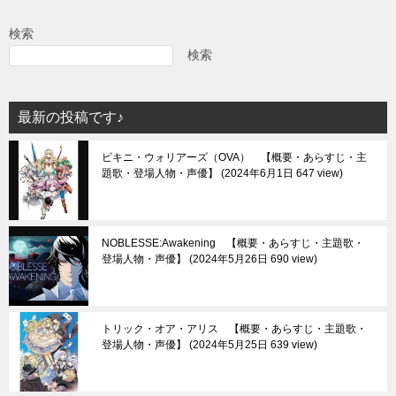
検索
検索
最新の投稿です♪
ビキニ・ウォリアーズ（OVA） 【概要・あらすじ・主
題歌・登場人物・声優】
2024年6月1日 647 view
NOBLESSE:Awakening 【概要・あらすじ・主題歌・
登場人物・声優】
2024年5月26日 690 view
トリック・オア・アリス 【概要・あらすじ・主題歌・
登場人物・声優】
2024年5月25日 639 view