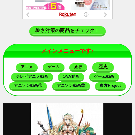
暑さ対策の商品をチェック！
メインメニューです♪
歴史
アニメ
ゲーム
旅行
テレビアニメ動画
OVA動画
ゲーム動画
アニソン動画①
アニソン動画②
東方Project