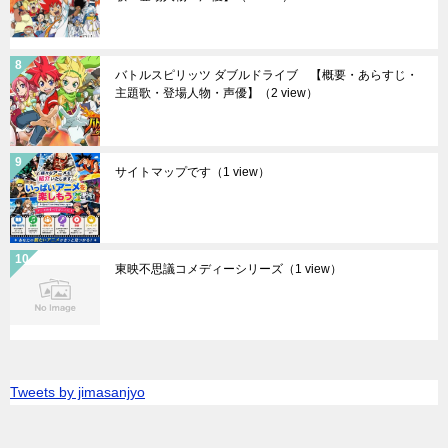
バトルスピリッツ ダブルドライブ 【概要・あらすじ・
主題歌・登場人物・声優】
（2 view）
サイトマップです
（1 view）
東映不思議コメディーシリーズ
（1 view）
Tweets by jimasanjyo