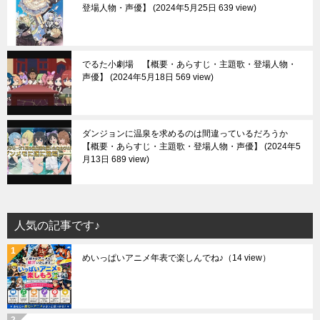
登場人物・声優】
2024年5月25日 639 view
でるた小劇場 【概要・あらすじ・主題歌・登場人物・
声優】
2024年5月18日 569 view
ダンジョンに温泉を求めるのは間違っているだろうか
【概要・あらすじ・主題歌・登場人物・声優】
2024年5
月13日 689 view
人気の記事です♪
めいっぱいアニメ年表で楽しんでね♪
（14 view）