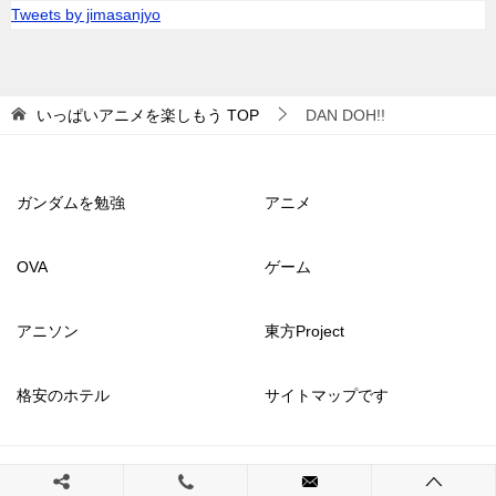
Tweets by jimasanjyo
いっぱいアニメを楽しもう
TOP
DAN DOH!!
ガンダムを勉強
アニメ
OVA
ゲーム
アニソン
東方Project
格安のホテル
サイトマップです
© 2017 いっぱいアニメを楽しもう