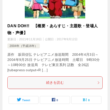
DAN DOH!! 【概要・あらすじ・主題歌・登場人
物・声優】
更新日：
2021年11月18日
公開日：
2017年9月12日
2004年（平成16年）
原作 坂田信弘 テレビアニメ放送期間 2004年4月3日～
2004年9月25日 テレビアニメ放送時間 土曜日 9時30分
～10時00分 放送局 テレビ東京系列 話数 全26話
[tubepress output=R […]
続きを読む
Tweet
0
0