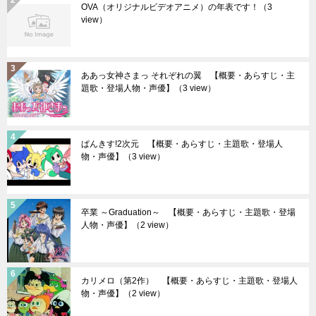
OVA（オリジナルビデオアニメ）の年表です！
（3
view）
ああっ女神さまっ それぞれの翼 【概要・あらすじ・主
題歌・登場人物・声優】
（3 view）
ぱんきす!2次元 【概要・あらすじ・主題歌・登場人
物・声優】
（3 view）
卒業 ～Graduation～ 【概要・あらすじ・主題歌・登場
人物・声優】
（2 view）
カリメロ（第2作） 【概要・あらすじ・主題歌・登場人
物・声優】
（2 view）