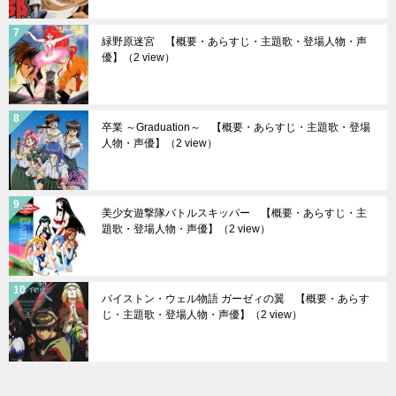
緑野原迷宮 【概要・あらすじ・主題歌・登場人物・声
優】
（2 view）
卒業 ～Graduation～ 【概要・あらすじ・主題歌・登場
人物・声優】
（2 view）
美少女遊撃隊バトルスキッパー 【概要・あらすじ・主
題歌・登場人物・声優】
（2 view）
バイストン・ウェル物語 ガーゼィの翼 【概要・あらす
じ・主題歌・登場人物・声優】
（2 view）