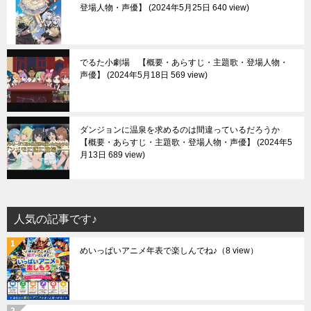
登場人物・声優】
2024年5月25日 640 view
でるた小劇場 【概要・あらすじ・主題歌・登場人物・
声優】
2024年5月18日 569 view
ダンジョンに温泉を求めるのは間違っているだろうか
【概要・あらすじ・主題歌・登場人物・声優】
2024年5
月13日 689 view
人気の記事です♪
めいっぱいアニメ年表で楽しんでね♪
（8 view）