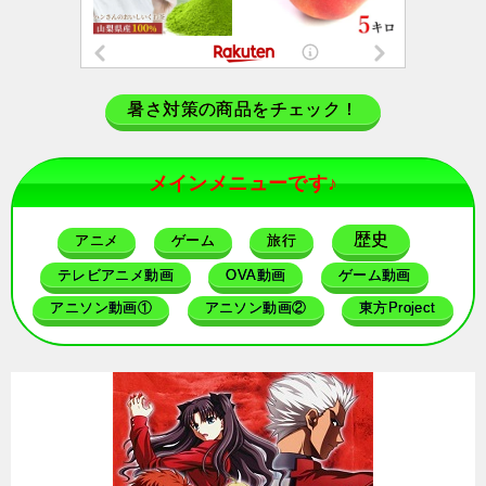
暑さ対策の商品をチェック！
メインメニューです♪
歴史
アニメ
ゲーム
旅行
テレビアニメ動画
OVA動画
ゲーム動画
アニソン動画①
アニソン動画②
東方Project