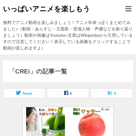
いっぱいアニメを楽しもう
無料でアニメ動画を楽しみましょう！アニメ年表っぽくまとめてみ
ました♪（動画・あらすじ・主題歌・登場人物・声優などを振り返り
ましょう）動画や画像はYoutube♪文章はWikipediaから引用していま
すので注意してください！表示している画像をクリックすることで
動画が楽しめますよ♪
「CREi」の記事一覧
Tweet
0
0