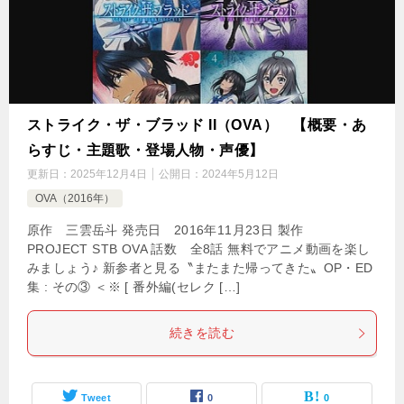
ストライク・ザ・ブラッド II（OVA） 【概要・あ
らすじ・主題歌・登場人物・声優】
更新日：
2025年12月4日
公開日：
2024年5月12日
OVA（2016年）
原作 三雲岳斗 発売日 2016年11月23日 製作
PROJECT STB OVA 話数 全8話 無料でアニメ動画を楽し
みましょう♪ 新参者と見る〝またまた帰ってきた〟OP・ED
集 : その③ ＜※ [ 番外編(セレク […]
続きを読む
Tweet
0
0