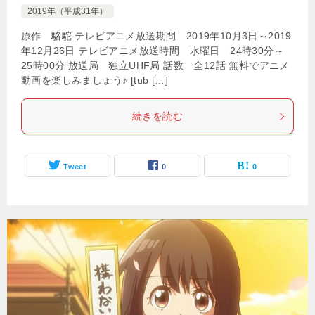
2019年（平成31年）
原作 駱駝 テレビアニメ放送期間 2019年10月3日～2019
年12月26日 テレビアニメ放送時間 水曜日 24時30分～
25時00分 放送局 独立UHF局 話数 全12話 無料でアニメ
動画を楽しみましょう♪ [tub […]
続きを読む
Tweet
0
0