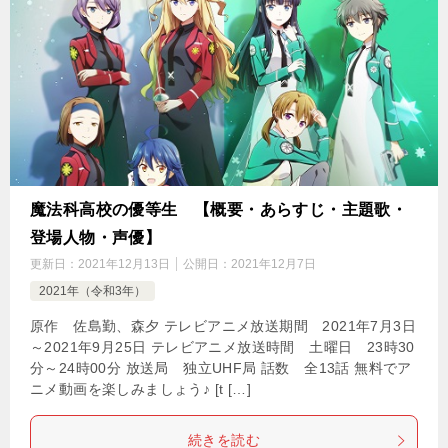
魔法科高校の優等生 【概要・あらすじ・主題歌・
登場人物・声優】
更新日：
2021年12月13日
公開日：
2021年12月7日
2021年（令和3年）
原作 佐島勤、森夕 テレビアニメ放送期間 2021年7月3日
～2021年9月25日 テレビアニメ放送時間 土曜日 23時30
分～24時00分 放送局 独立UHF局 話数 全13話 無料でア
ニメ動画を楽しみましょう♪ [t […]
続きを読む