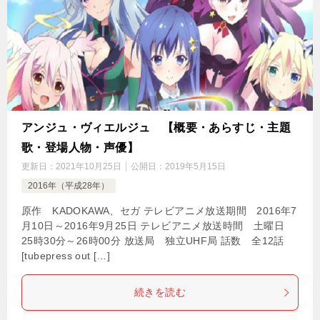
アンジュ・ヴィエルジュ 【概要・あらすじ・主題
歌・登場人物・声優】
更新日：
2021年10月25日
公開日：
2019年5月15日
2016年（平成28年）
原作 KADOKAWA、セガ テレビアニメ放送期間 2016年7
月10日～2016年9月25日 テレビアニメ放送時間 土曜日
25時30分～26時00分 放送局 独立UHF局 話数 全12話
[tubepress out […]
続きを読む