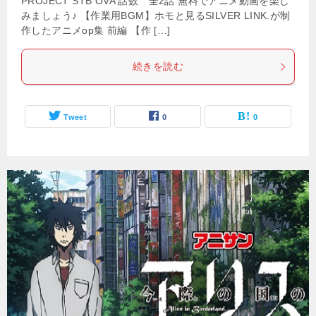
PROJECT STB OVA 話数 全2話 無料でアニメ動画を楽し
みましょう♪ 【作業用BGM】ホモと見るSILVER LINK.が制
作したアニメop集 前編 【作 […]
続きを読む
Tweet
0
0