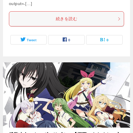
output=̶ […]
続きを読む
Tweet
0
0