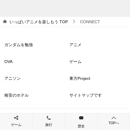
いっぱいアニメを楽しもう
TOP
CONNECT
ガンダムを勉強
アニメ
OVA
ゲーム
アニソン
東方Project
格安のホテル
サイトマップです
© 2017 いっぱいアニメを楽しもう
TOPへ
ゲーム
旅行
歴史