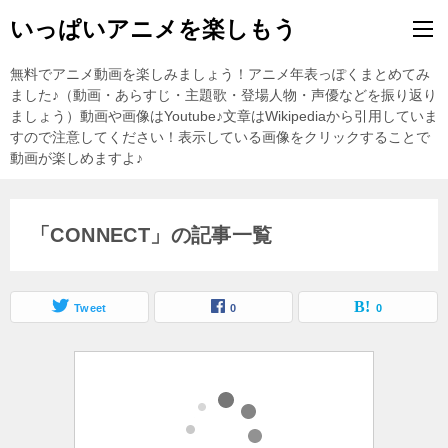
いっぱいアニメを楽しもう
無料でアニメ動画を楽しみましょう！アニメ年表っぽくまとめてみ
ました♪（動画・あらすじ・主題歌・登場人物・声優などを振り返り
ましょう）動画や画像はYoutube♪文章はWikipediaから引用していま
すので注意してください！表示している画像をクリックすることで
動画が楽しめますよ♪
「CONNECT」の記事一覧
Tweet
0
0