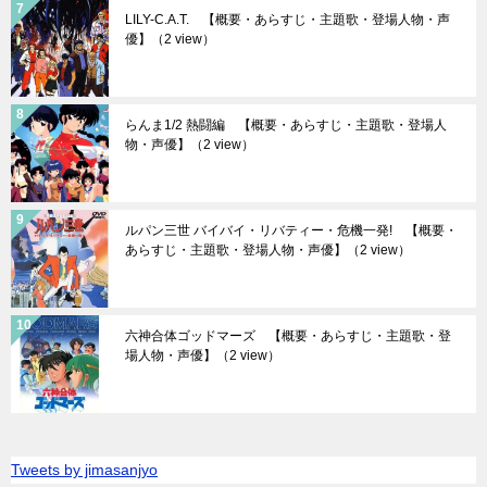
LILY-C.A.T. 【概要・あらすじ・主題歌・登場人物・声
優】
（2 view）
らんま1/2 熱闘編 【概要・あらすじ・主題歌・登場人
物・声優】
（2 view）
ルパン三世 バイバイ・リバティー・危機一発! 【概要・
あらすじ・主題歌・登場人物・声優】
（2 view）
六神合体ゴッドマーズ 【概要・あらすじ・主題歌・登
場人物・声優】
（2 view）
Tweets by jimasanjyo