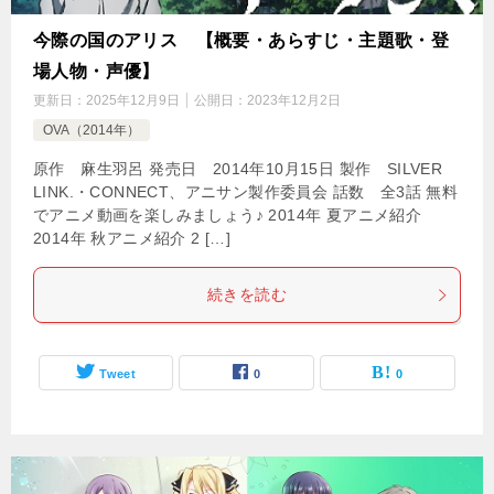
今際の国のアリス 【概要・あらすじ・主題歌・登
場人物・声優】
更新日：
2025年12月9日
公開日：
2023年12月2日
OVA（2014年）
原作 麻生羽呂 発売日 2014年10月15日 製作 SILVER
LINK.・CONNECT、アニサン製作委員会 話数 全3話 無料
でアニメ動画を楽しみましょう♪ 2014年 夏アニメ紹介
2014年 秋アニメ紹介 2 […]
続きを読む
Tweet
0
0