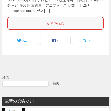
～2017年6月18日 テレビアニメ放送時間 日曜日 23時30
分～24時00分 放送局 アニマックス 話数 全12話
[tubepress output=&# […]
続きを読む
Tweet
0
0
検索
検索
最新の投稿です♪