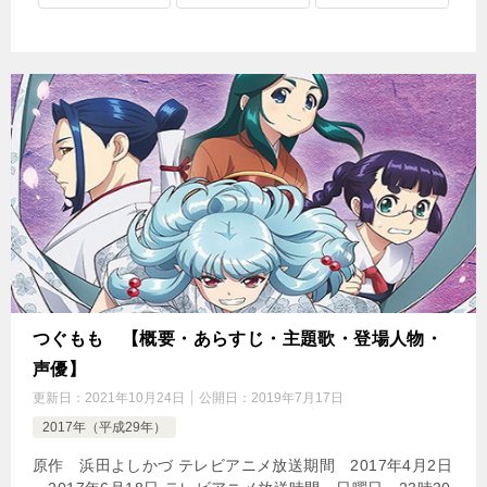
つぐもも 【概要・あらすじ・主題歌・登場人物・
声優】
更新日：
2021年10月24日
公開日：
2019年7月17日
2017年（平成29年）
原作 浜田よしかづ テレビアニメ放送期間 2017年4月2日