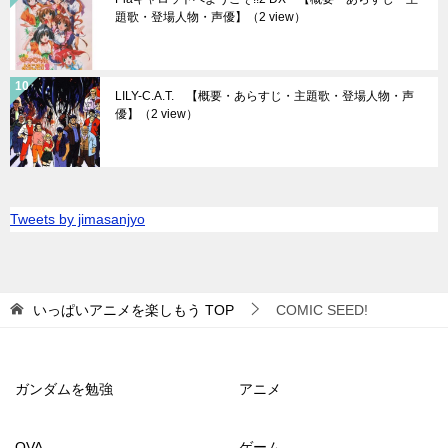
題歌・登場人物・声優】
（2 view）
LILY-C.A.T. 【概要・あらすじ・主題歌・登場人物・声
優】
（2 view）
Tweets by jimasanjyo
いっぱいアニメを楽しもう
TOP
COMIC SEED!
ガンダムを勉強
アニメ
OVA
ゲーム