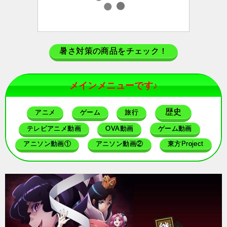
暑さ対策の商品をチェック！
メインメニューです♪
歴史
アニメ
ゲーム
旅行
テレビアニメ動画
OVA動画
ゲーム動画
アニソン動画①
アニソン動画②
東方Project