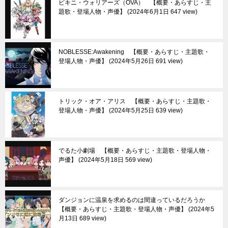
ビキニ・ウォリアーズ（OVA） 【概要・あらすじ・主
題歌・登場人物・声優】
2024年6月1日 647 view
NOBLESSE:Awakening 【概要・あらすじ・主題歌・
登場人物・声優】
2024年5月26日 691 view
トリック・オア・アリス 【概要・あらすじ・主題歌・
登場人物・声優】
2024年5月25日 639 view
でるた小劇場 【概要・あらすじ・主題歌・登場人物・
声優】
2024年5月18日 569 view
ダンジョンに温泉を求めるのは間違っているだろうか
【概要・あらすじ・主題歌・登場人物・声優】
2024年5
月13日 689 view