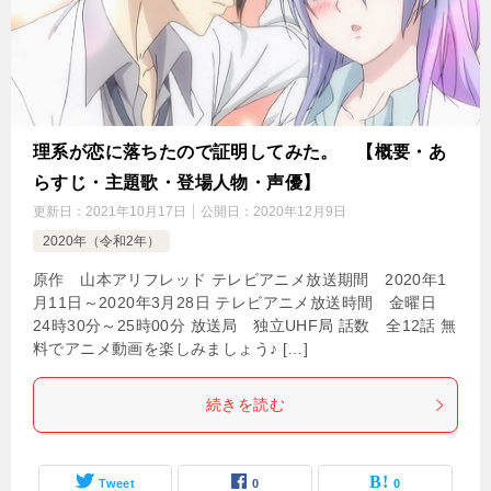
理系が恋に落ちたので証明してみた。 【概要・あ
らすじ・主題歌・登場人物・声優】
更新日：
2021年10月17日
公開日：
2020年12月9日
2020年（令和2年）
原作 山本アリフレッド テレビアニメ放送期間 2020年1
月11日～2020年3月28日 テレビアニメ放送時間 金曜日
24時30分～25時00分 放送局 独立UHF局 話数 全12話 無
料でアニメ動画を楽しみましょう♪ […]
続きを読む
Tweet
0
0