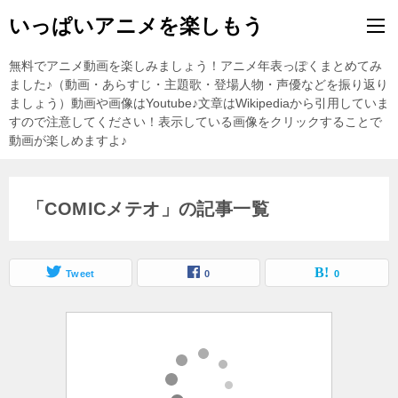
いっぱいアニメを楽しもう
無料でアニメ動画を楽しみましょう！アニメ年表っぽくまとめてみ
ました♪（動画・あらすじ・主題歌・登場人物・声優などを振り返り
ましょう）動画や画像はYoutube♪文章はWikipediaから引用していま
すので注意してください！表示している画像をクリックすることで
動画が楽しめますよ♪
「COMICメテオ」の記事一覧
Tweet
0
0