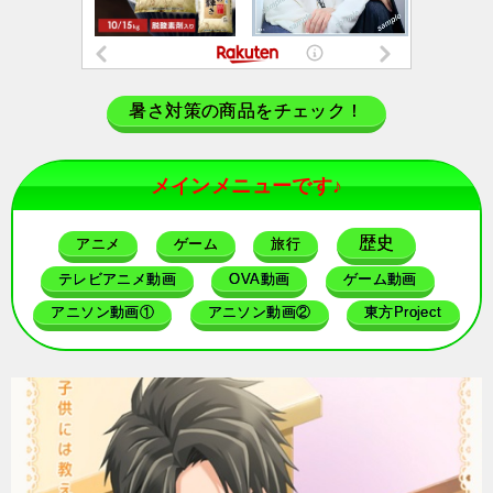
暑さ対策の商品をチェック！
メインメニューです♪
歴史
アニメ
ゲーム
旅行
テレビアニメ動画
OVA動画
ゲーム動画
アニソン動画①
アニソン動画②
東方Project