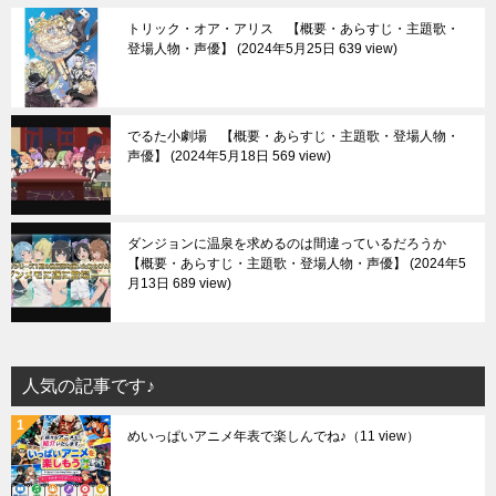
トリック・オア・アリス 【概要・あらすじ・主題歌・
登場人物・声優】
2024年5月25日 639 view
でるた小劇場 【概要・あらすじ・主題歌・登場人物・
声優】
2024年5月18日 569 view
ダンジョンに温泉を求めるのは間違っているだろうか
【概要・あらすじ・主題歌・登場人物・声優】
2024年5
月13日 689 view
人気の記事です♪
めいっぱいアニメ年表で楽しんでね♪
（11 view）