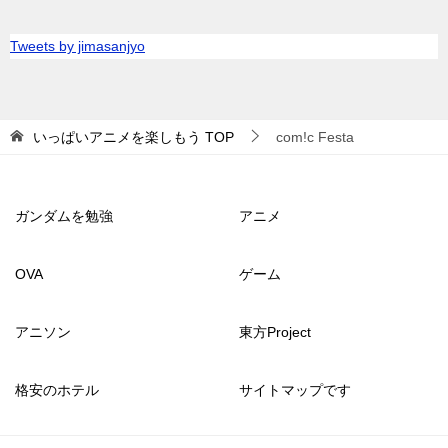
Tweets by jimasanjyo
いっぱいアニメを楽しもう
TOP
com!c Festa
ガンダムを勉強
アニメ
OVA
ゲーム
アニソン
東方Project
格安のホテル
サイトマップです