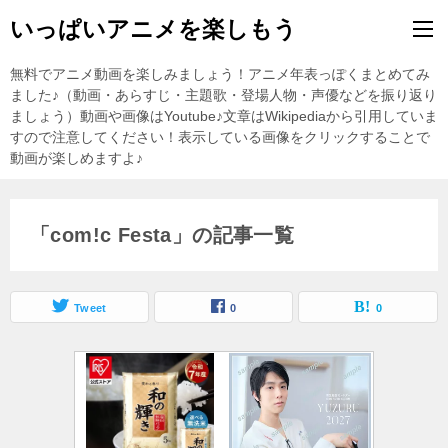
いっぱいアニメを楽しもう
無料でアニメ動画を楽しみましょう！アニメ年表っぽくまとめてみ
ました♪（動画・あらすじ・主題歌・登場人物・声優などを振り返り
ましょう）動画や画像はYoutube♪文章はWikipediaから引用していま
すので注意してください！表示している画像をクリックすることで
動画が楽しめますよ♪
「com!c Festa」の記事一覧
Tweet
0
0