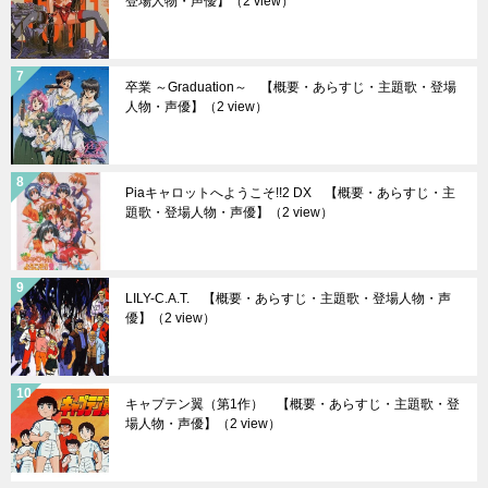
登場人物・声優】
（2 view）
卒業 ～Graduation～ 【概要・あらすじ・主題歌・登場
人物・声優】
（2 view）
Piaキャロットへようこそ!!2 DX 【概要・あらすじ・主
題歌・登場人物・声優】
（2 view）
LILY-C.A.T. 【概要・あらすじ・主題歌・登場人物・声
優】
（2 view）
キャプテン翼（第1作） 【概要・あらすじ・主題歌・登
場人物・声優】
（2 view）