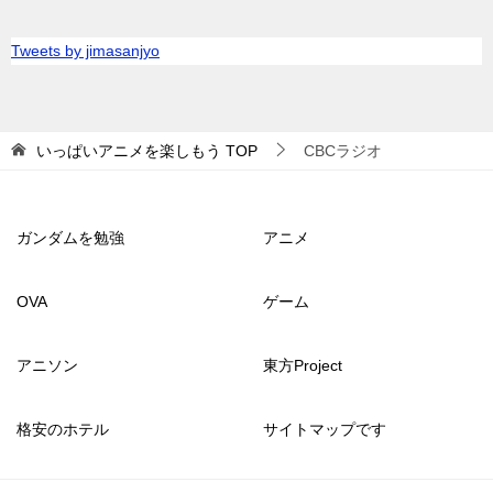
Tweets by jimasanjyo
いっぱいアニメを楽しもう
TOP
CBCラジオ
ガンダムを勉強
アニメ
OVA
ゲーム
アニソン
東方Project
格安のホテル
サイトマップです