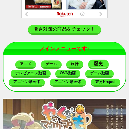
暑さ対策の商品をチェック！
メインメニューです♪
歴史
アニメ
ゲーム
旅行
テレビアニメ動画
OVA動画
ゲーム動画
アニソン動画①
アニソン動画②
東方Project