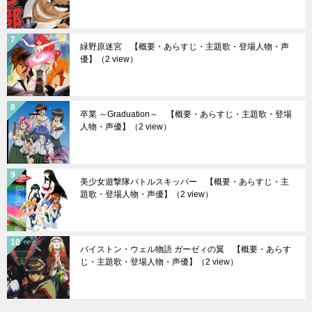
緑野原迷宮 【概要・あらすじ・主題歌・登場人物・声
優】
（2 view）
卒業 ～Graduation～ 【概要・あらすじ・主題歌・登場
人物・声優】
（2 view）
美少女遊撃隊バトルスキッパー 【概要・あらすじ・主
題歌・登場人物・声優】
（2 view）
バイストン・ウェル物語 ガーゼィの翼 【概要・あらす
じ・主題歌・登場人物・声優】
（2 view）