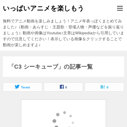
いっぱいアニメを楽しもう
無料でアニメ動画を楽しみましょう！アニメ年表っぽくまとめてみ
ました♪（動画・あらすじ・主題歌・登場人物・声優などを振り返り
ましょう）動画や画像はYoutube♪文章はWikipediaから引用していま
すので注意してください！表示している画像をクリックすることで
動画が楽しめますよ♪
「C3 シーキューブ」の記事一覧
Tweet
0
0