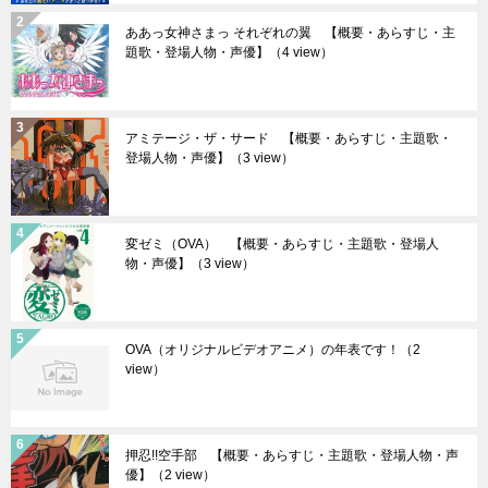
ああっ女神さまっ それぞれの翼 【概要・あらすじ・主
題歌・登場人物・声優】
（4 view）
アミテージ・ザ・サード 【概要・あらすじ・主題歌・
登場人物・声優】
（3 view）
変ゼミ（OVA） 【概要・あらすじ・主題歌・登場人
物・声優】
（3 view）
OVA（オリジナルビデオアニメ）の年表です！
（2
view）
押忍!!空手部 【概要・あらすじ・主題歌・登場人物・声
優】
（2 view）