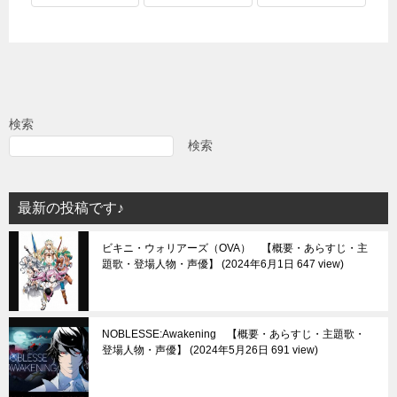
検索
検索
最新の投稿です♪
ビキニ・ウォリアーズ（OVA） 【概要・あらすじ・主
題歌・登場人物・声優】
2024年6月1日 647 view
NOBLESSE:Awakening 【概要・あらすじ・主題歌・
登場人物・声優】
2024年5月26日 691 view