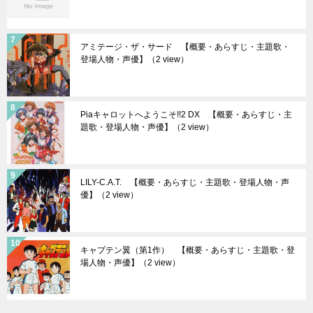
アミテージ・ザ・サード 【概要・あらすじ・主題歌・
登場人物・声優】
（2 view）
Piaキャロットへようこそ!!2 DX 【概要・あらすじ・主
題歌・登場人物・声優】
（2 view）
LILY-C.A.T. 【概要・あらすじ・主題歌・登場人物・声
優】
（2 view）
キャプテン翼（第1作） 【概要・あらすじ・主題歌・登
場人物・声優】
（2 view）