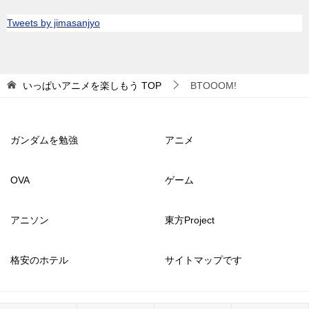
Tweets by jimasanjyo
いっぱいアニメを楽しもう
TOP
BTOOOM!
ガンダムを勉強
アニメ
OVA
ゲーム
アニソン
東方Project
格安のホテル
サイトマップです