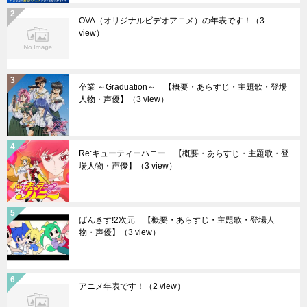
OVA（オリジナルビデオアニメ）の年表です！
（3
view）
卒業 ～Graduation～ 【概要・あらすじ・主題歌・登場
人物・声優】
（3 view）
Re:キューティーハニー 【概要・あらすじ・主題歌・登
場人物・声優】
（3 view）
ぱんきす!2次元 【概要・あらすじ・主題歌・登場人
物・声優】
（3 view）
アニメ年表です！
（2 view）