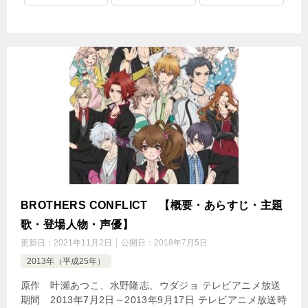
BROTHERS CONFLICT 【概要・あらすじ・主題
歌・登場人物・声優】
更新日：
2021年11月2日
公開日：
2018年7月5日
2013年（平成25年）
原作 叶瀬あつこ、水野隆志、ウダジョ テレビアニメ放送
期間 2013年7月2日～2013年9月17日 テレビアニメ放送時