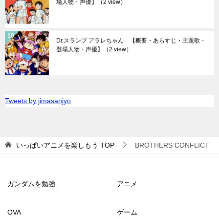
場人物・声優】
（2 view）
Dr.スランプ アラレちゃん 【概要・あらすじ・主題歌・
登場人物・声優】
（2 view）
Tweets by jimasanjyo
いっぱいアニメを楽しもう
TOP
BROTHERS CONFLICT
ガンダムを勉強
アニメ
OVA
ゲーム