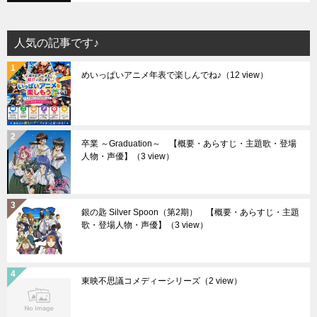
人気の記事です♪
めいっぱいアニメ年表で楽しんでね♪
（12 view）
卒業 ～Graduation～ 【概要・あらすじ・主題歌・登場
人物・声優】
（3 view）
銀の匙 Silver Spoon（第2期） 【概要・あらすじ・主題
歌・登場人物・声優】
（3 view）
東映不思議コメディーシリーズ
（2 view）