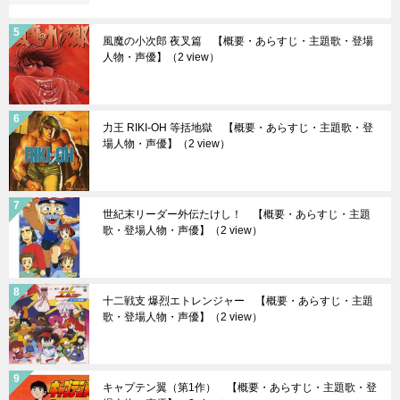
風魔の小次郎 夜叉篇 【概要・あらすじ・主題歌・登場
人物・声優】
（2 view）
力王 RIKI-OH 等括地獄 【概要・あらすじ・主題歌・登
場人物・声優】
（2 view）
世紀末リーダー外伝たけし！ 【概要・あらすじ・主題
歌・登場人物・声優】
（2 view）
十二戦支 爆烈エトレンジャー 【概要・あらすじ・主題
歌・登場人物・声優】
（2 view）
キャプテン翼（第1作） 【概要・あらすじ・主題歌・登