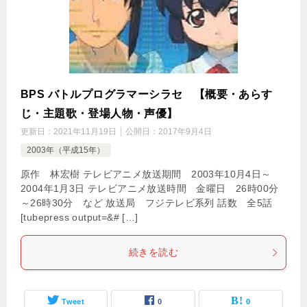
BPS バトルプログラマーシラセ 【概要・あらす
じ・主題歌・登場人物・声優】
更新日：
2021年11月19日
公開日：
2017年9月4日
2003年（平成15年）
原作 林宏樹 テレビアニメ放送期間 2003年10月4日～
2004年1月3日 テレビアニメ放送時間 金曜日 26時00分
～26時30分 など 放送局 フジテレビ系列 話数 全5話
[tubepress output=&# […]
続きを読む
Tweet
0
0