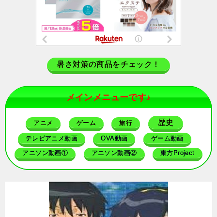
暑さ対策の商品をチェック！
メインメニューです♪
歴史
アニメ
ゲーム
旅行
テレビアニメ動画
OVA動画
ゲーム動画
アニソン動画①
アニソン動画②
東方Project