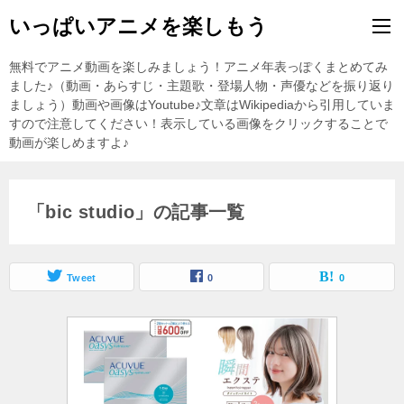
いっぱいアニメを楽しもう
無料でアニメ動画を楽しみましょう！アニメ年表っぽくまとめてみ
ました♪（動画・あらすじ・主題歌・登場人物・声優などを振り返り
ましょう）動画や画像はYoutube♪文章はWikipediaから引用していま
すので注意してください！表示している画像をクリックすることで
動画が楽しめますよ♪
「bic studio」の記事一覧
Tweet
0
0