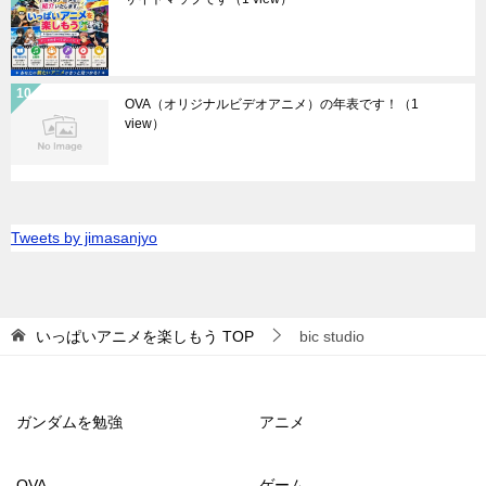
OVA（オリジナルビデオアニメ）の年表です！
（1
view）
Tweets by jimasanjyo
いっぱいアニメを楽しもう
TOP
bic studio
ガンダムを勉強
アニメ
OVA
ゲーム