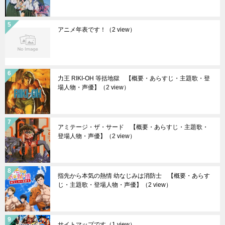
アニメ年表です！
（2 view）
力王 RIKI-OH 等括地獄 【概要・あらすじ・主題歌・登
場人物・声優】
（2 view）
アミテージ・ザ・サード 【概要・あらすじ・主題歌・
登場人物・声優】
（2 view）
指先から本気の熱情 幼なじみは消防士 【概要・あらす
じ・主題歌・登場人物・声優】
（2 view）
サイトマップです
（1 view）