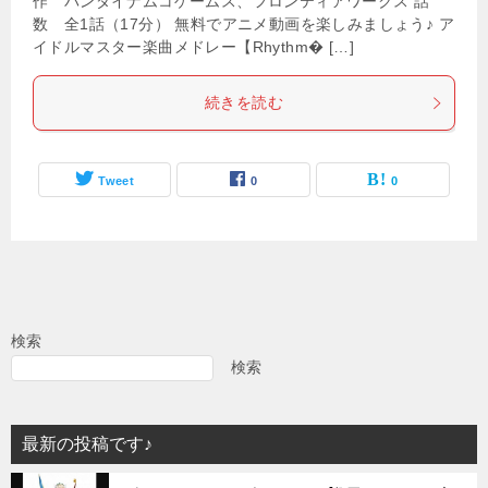
作 バンダイナムコゲームス、フロンティアワークス 話
数 全1話（17分） 無料でアニメ動画を楽しみましょう♪ ア
イドルマスター楽曲メドレー【Rhythm� […]
続きを読む
Tweet
0
0
検索
検索
最新の投稿です♪