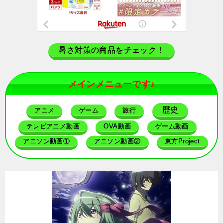
暑さ対策の商品をチェック！
メインメニューです♪
歴史
アニメ
ゲーム
旅行
テレビアニメ動画
OVA動画
ゲーム動画
アニソン動画①
アニソン動画②
東方Project