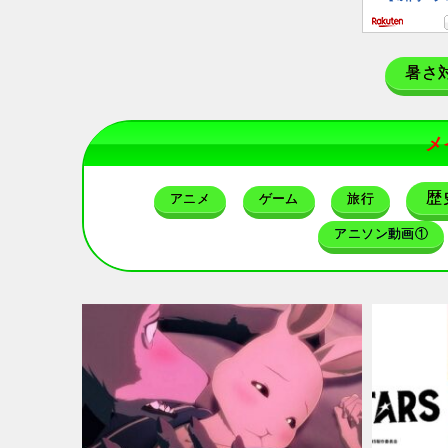
暑さ
メ
歴
アニメ
ゲーム
旅行
アニソン動画①