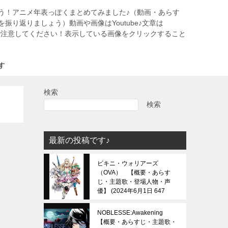
う！アニメ年表っぽくまとめてみました♪（動画・あらす
振り返りましょう）動画や画像はYoutube♪文章は
すので注意してください！表示している画像をクリックすること
す
検索
検索
最新の投稿です♪
ビキニ・ウォリアーズ
（OVA） 【概要・あらす
じ・主題歌・登場人物・声
優】
2024年6月1日 647
view
NOBLESSE:Awakening
【概要・あらすじ・主題歌・