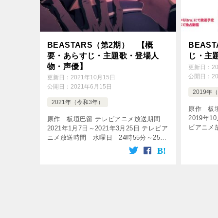
BEASTARS（第2期） 【概
BEAS
要・あらすじ・主題歌・登場人
じ・主
物・声優】
更新日：
2
公開日：
2
更新日：
2021年10月15日
公開日：
2021年6月15日
2019年
2021年（令和3年）
原作 板
2019年1
原作 板垣巴留 テレビアニメ放送期間
ビアニメ
2021年1月7日～2021年3月25日 テレビア
25時25
ニメ放送時間 水曜日 24時55分～25時
数 全1
25分 放送局 フジテレビ系列 話数 全
しょう
12話 無料でアニメ動画を楽しみましょう
♪ [tu […]