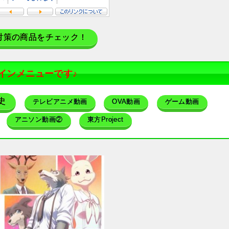
対策の商品をチェック！
インメニューです♪
史
テレビアニメ動画
OVA動画
ゲーム動画
アニソン動画②
東方Project