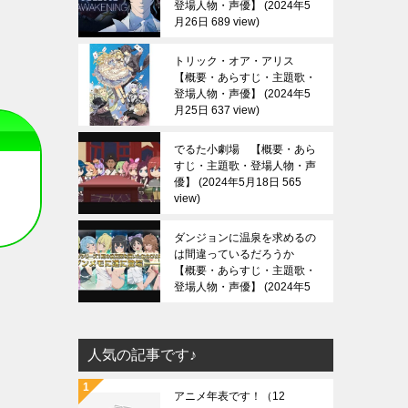
登場人物・声優】
2024年5
月26日 689 view
トリック・オア・アリス
【概要・あらすじ・主題歌・
登場人物・声優】
2024年5
月25日 637 view
でるた小劇場 【概要・あら
すじ・主題歌・登場人物・声
優】
2024年5月18日 565
view
ダンジョンに温泉を求めるの
は間違っているだろうか
【概要・あらすじ・主題歌・
登場人物・声優】
2024年5
月13日 688 view
人気の記事です♪
アニメ年表です！
（12