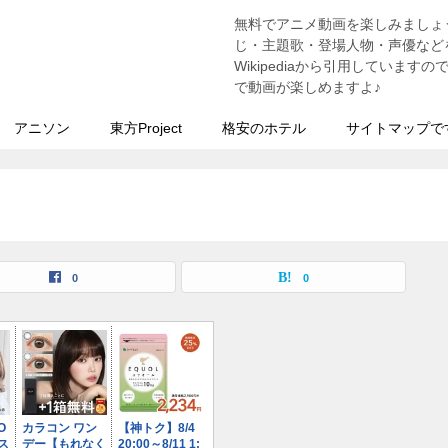
無料でアニメ動画を楽しみましょ
う
じ・主題歌・登場人物・声優などを
Wikipediaから引用していま
で動画が楽しめますよ♪
アニソン
東方Project
格安のホテル
サイトマップで
0
0