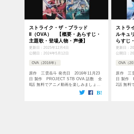
ストライク・ザ・ブラッド
ストラ
II（OVA） 【概要・あらすじ・
ルキュ
主題歌・登場人物・声優】
らすじ
優】
更新日：
2025年12月4日
更新日：
2
公開日：
2024年5月12日
公開日：
2
OVA（2016年）
OVA（2
原作 三雲岳斗 発売日 2016年11月23
原作 三雲
日 製作 PROJECT STB OVA 話数 全
日 製作 P
8話 無料でアニメ動画を楽しみましょう♪
2話 無
新参者と見る〝またまた帰ってきた〟
【作業用B
OP・ED集 : その③ ＜※ [ 番外編(セレク
LINK.
[…]
[…]