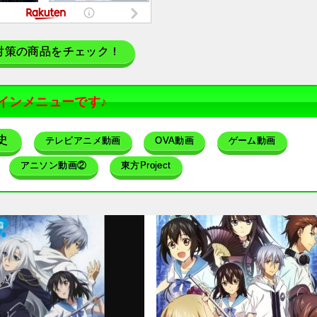
対策の商品をチェック！
インメニューです♪
史
テレビアニメ動画
OVA動画
ゲーム動画
アニソン動画②
東方Project