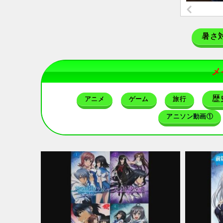
暑さ
メ
歴
アニメ
ゲーム
旅行
アニソン動画①