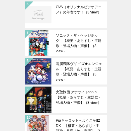
OVA（オリジナルビデオアニ
メ）の年表です！
（3 view）
ソニック・ザ・ヘッジホッ
グ 【概要・あらすじ・主題
歌・登場人物・声優】
（3
view）
電脳戦隊ヴギィ'ズ★エンジェ
ル 【概要・あらすじ・主題
歌・登場人物・声優】
（3
view）
火聖旅団 ダナサイト999.9
【概要・あらすじ・主題歌・
登場人物・声優】
（3 view）
Piaキャロットへようこそ!!2
DX 【概要・あらすじ・主
題歌・登場人物・声優】
（3