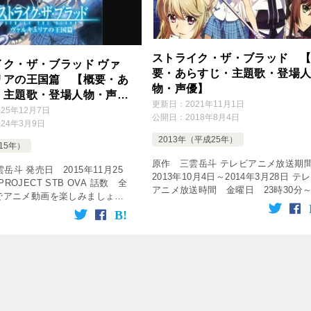
ストライク・ザ・ブラッド 
イク・ザ・ブラッド ヴァ
要・あらすじ・主題歌・登場
リアの王国篇 【概要・あ
物・声優】
・主題歌・登場人物・声
更新日：
2021年11月1日
025年12月7日
公開日：
2018年8月4日
024年3月9日
2013年（平成25年）
015年）
原作 三雲岳斗 テレビアニメ放送
岳斗 発売日 2015年11月25
2013年10月4日～2014年3月28日 テ
ROJECT STB OVA 話数 全
アニメ放送時間 金曜日 23時30分～
料でアニメ動画を楽しみましょう♪
時00分 放送局 AT-X 話数 全24話
GM】ホモと見るSILVER
[tubepress output=̶ […]
が制作したアニメop集 前編 【作