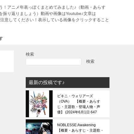
う！アニメ年表っぽくまとめてみました♪（動画・あらす
振り返りましょう）動画や画像はYoutube♪文章は
すので注意してください！表示している画像をクリックすること
す
検索
検索
最新の投稿です♪
ビキニ・ウォリアーズ
（OVA） 【概要・あらす
じ・主題歌・登場人物・声
優】
2024年6月1日 647
view
NOBLESSE:Awakening
【概要・あらすじ・主題歌・