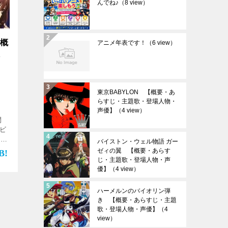
んでね♪
（8 view）
【概
アニメ年表です！
（6 view）
人
東京BABYLON 【概要・あ
らすじ・主題歌・登場人物・
声優】
（4 view）
期間
レビ
24
バイストン・ウェル物語 ガー
ゼィの翼 【概要・あらす
じ・主題歌・登場人物・声
優】
（4 view）
ハーメルンのバイオリン弾
き 【概要・あらすじ・主題
歌・登場人物・声優】
（4
view）