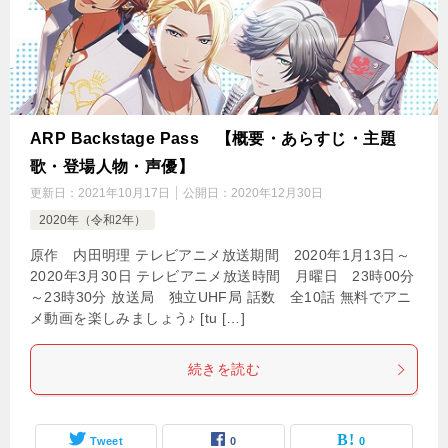
ARP Backstage Pass 【概要・あらすじ・主題
歌・登場人物・声優】
更新日：
2021年10月17日
公開日：
2020年12月30日
2020年（令和2年）
原作 内田明理 テレビアニメ放送期間 2020年1月13日～
2020年3月30日 テレビアニメ放送時間 月曜日 23時00分
～23時30分 放送局 独立UHF局 話数 全10話 無料でアニ
メ動画を楽しみましょう♪ [tu […]
続きを読む
Tweet
0
0