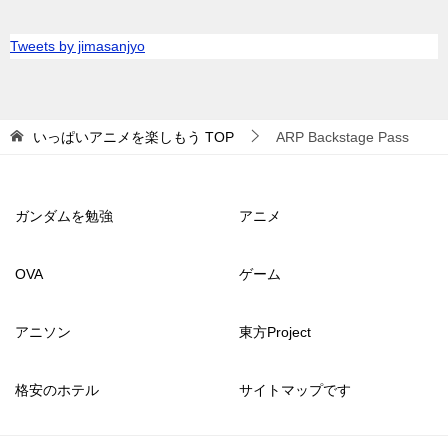
Tweets by jimasanjyo
いっぱいアニメを楽しもう
TOP
ARP Backstage Pass
ガンダムを勉強
アニメ
OVA
ゲーム
アニソン
東方Project
格安のホテル
サイトマップです