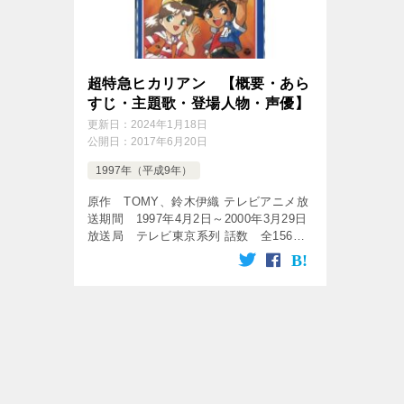
超特急ヒカリアン 【概要・あら
すじ・主題歌・登場人物・声優】
更新日：
2024年1月18日
公開日：
2017年6月20日
1997年（平成9年）
原作 TOMY、鈴木伊織 テレビアニメ放
送期間 1997年4月2日～2000年3月29日
放送局 テレビ東京系列 話数 全156話
無料でアニメ動画を楽しみましょう♪ 超
特急ヒカリアン OP・ED集 [tubepress
[…]