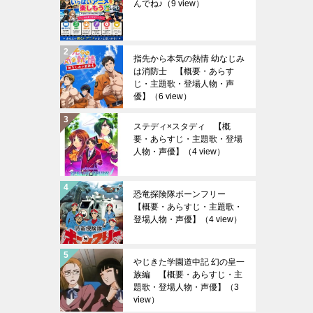
んでね♪
（9 view）
指先から本気の熱情 幼なじみ
は消防士 【概要・あらす
じ・主題歌・登場人物・声
優】
（6 view）
ステディ×スタディ 【概
要・あらすじ・主題歌・登場
人物・声優】
（4 view）
恐竜探険隊ボーンフリー
【概要・あらすじ・主題歌・
登場人物・声優】
（4 view）
やじきた学園道中記 幻の皇一
族編 【概要・あらすじ・主
題歌・登場人物・声優】
（3
view）