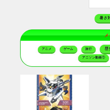
暑さ
メ
歴
アニメ
ゲーム
旅行
アニソン動画①