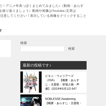
う！アニメ年表っぽくまとめてみました♪（動画・あらす
振り返りましょう）動画や画像はYoutube♪文章は
すので注意してください！表示している画像をクリックすること
す
検索
検索
最新の投稿です♪
ビキニ・ウォリアーズ
（OVA） 【概要・あらす
じ・主題歌・登場人物・声
優】
2024年6月1日 647
view
NOBLESSE:Awakening
【概要・あらすじ・主題歌・