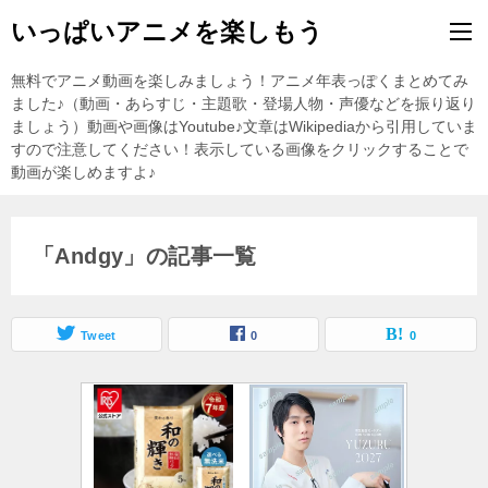
いっぱいアニメを楽しもう
無料でアニメ動画を楽しみましょう！アニメ年表っぽくまとめてみ
ました♪（動画・あらすじ・主題歌・登場人物・声優などを振り返り
ましょう）動画や画像はYoutube♪文章はWikipediaから引用していま
すので注意してください！表示している画像をクリックすることで
動画が楽しめますよ♪
「Andgy」の記事一覧
Tweet
0
0