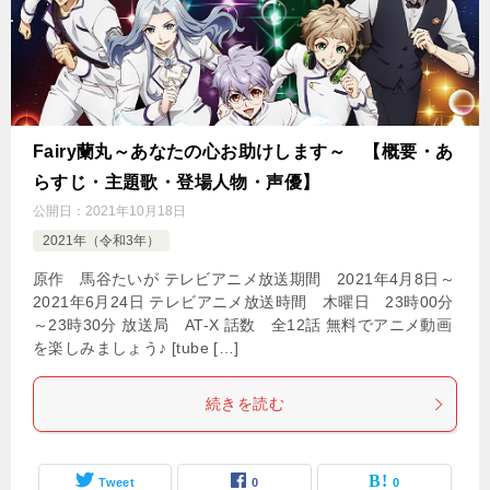
Fairy蘭丸～あなたの心お助けします～ 【概要・あ
らすじ・主題歌・登場人物・声優】
公開日：
2021年10月18日
2021年（令和3年）
原作 馬谷たいが テレビアニメ放送期間 2021年4月8日～
2021年6月24日 テレビアニメ放送時間 木曜日 23時00分
～23時30分 放送局 AT-X 話数 全12話 無料でアニメ動画
を楽しみましょう♪ [tube […]
続きを読む
Tweet
0
0