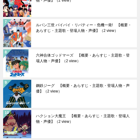
物・声優】
（2 view）
ルパン三世 バイバイ・リバティー・危機一発! 【概要・
あらすじ・主題歌・登場人物・声優】
（2 view）
六神合体ゴッドマーズ 【概要・あらすじ・主題歌・登
場人物・声優】
（2 view）
鋼鉄ジーグ 【概要・あらすじ・主題歌・登場人物・声
優】
（2 view）
ハクション大魔王 【概要・あらすじ・主題歌・登場人
物・声優】
（2 view）