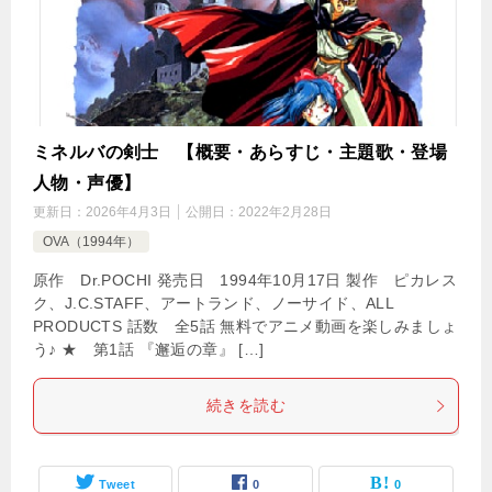
ミネルバの剣士 【概要・あらすじ・主題歌・登場
人物・声優】
更新日：
2026年4月3日
公開日：
2022年2月28日
OVA（1994年）
原作 Dr.POCHI 発売日 1994年10月17日 製作 ピカレス
ク、J.C.STAFF、アートランド、ノーサイド、ALL
PRODUCTS 話数 全5話 無料でアニメ動画を楽しみましょ
う♪ ★ 第1話 『邂逅の章』 […]
続きを読む
Tweet
0
0