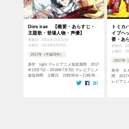
Dies irae 【概要・あらすじ・
トミカ
主題歌・登場人物・声優】
イブヘ
要・あ
更新日：
2021年10月22日
公開日：
2019年9月24日
物・声
更新日：
2
公開日：
2
2017年（平成29年）
2017年
原作 light テレビアニメ放送期間 2017
年10月7日～2018年7月3日 テレビアニメ
原作 タ
放送時間 土曜日 21時00分～21時30
間 2017
分 など 放送局 AT-X 話数 全18話
レビアニ
[tubepress output=&# […]
～7時30
話 [tubep