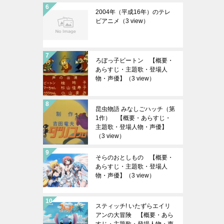
2004年（平成16年）のテレ
ビアニメ
（3 view）
ろぼっ子ビートン 【概要・
あらすじ・主題歌・登場人
物・声優】
（3 view）
昆虫物語 みなしごハッチ（第
1作） 【概要・あらすじ・
主題歌・登場人物・声優】
（3 view）
そらのおとしもの 【概要・
あらすじ・主題歌・登場人
物・声優】
（3 view）
スティッチ! いたずらエイリ
アンの大冒険 【概要・あら
すじ・主題歌・登場人物・声