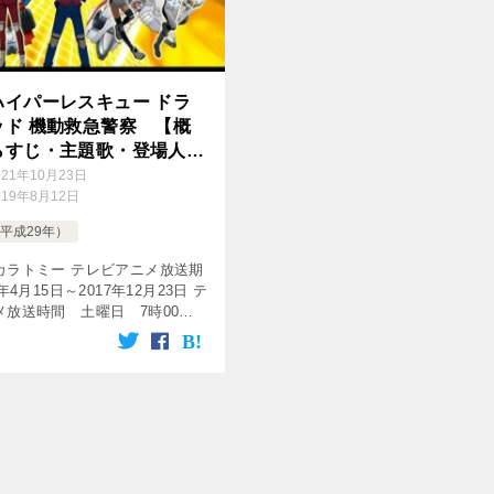
ハイパーレスキュー ドラ
ッド 機動救急警察 【概
らすじ・主題歌・登場人
優】
021年10月23日
019年8月12日
（平成29年）
カラトミー テレビアニメ放送期
年4月15日～2017年12月23日 テ
メ放送時間 土曜日 7時00分
分 放送局 TBS系列 話数 全37
ress output= […]