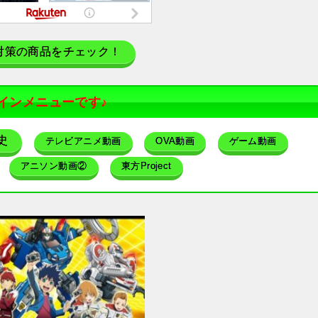
対策の商品をチェック！
インメニューです♪
史
テレビアニメ動画
OVA動画
ゲーム動画
アニソン動画②
東方Project