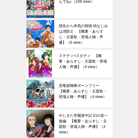
んでね♪
（109 view）
指先から本気の熱情 幼なじみ
は消防士 【概要・あらす
じ・主題歌・登場人物・声
優】
（6 view）
ステディ×スタディ 【概
要・あらすじ・主題歌・登場
人物・声優】
（4 view）
恐竜探険隊ボーンフリー
【概要・あらすじ・主題歌・
登場人物・声優】
（4 view）
やじきた学園道中記 幻の皇一
族編 【概要・あらすじ・主
題歌・登場人物・声優】
（3
view）