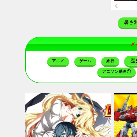
暑さ
メ
歴
アニメ
ゲーム
旅行
アニソン動画①