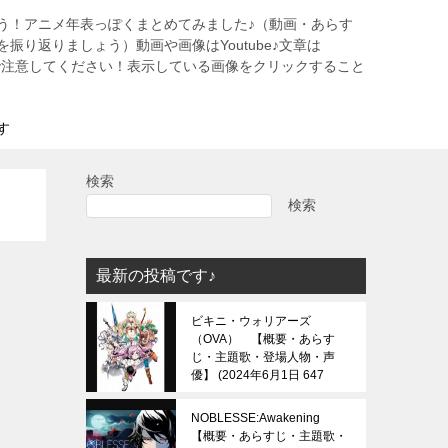
う！アニメ年表っぽくまとめてみました♪（動画・あらす
振り返りましょう）動画や画像はYoutube♪文章は
すので注意してください！表示している画像をクリックすること
す
検索
検索
最新の投稿です♪
ビキニ・ウォリアーズ
（OVA） 【概要・あらす
じ・主題歌・登場人物・声
優】
2024年6月1日 647
view
NOBLESSE:Awakening
【概要・あらすじ・主題歌・