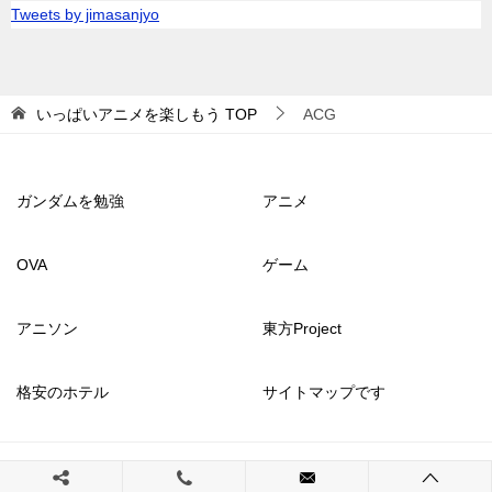
Tweets by jimasanjyo
いっぱいアニメを楽しもう
TOP
ACG
ガンダムを勉強
アニメ
OVA
ゲーム
アニソン
東方Project
格安のホテル
サイトマップです
© 2017 いっぱいアニメを楽しもう