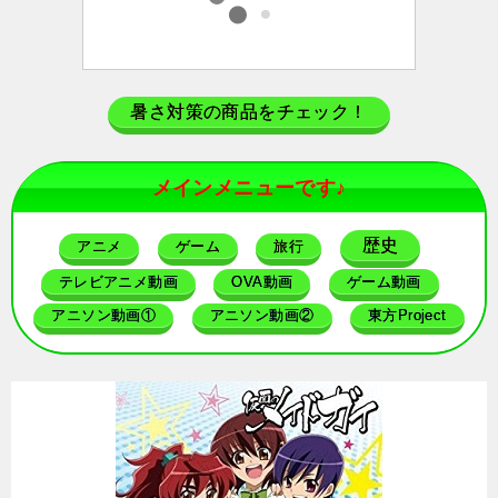
暑さ対策の商品をチェック！
メインメニューです♪
歴史
アニメ
ゲーム
旅行
テレビアニメ動画
OVA動画
ゲーム動画
アニソン動画①
アニソン動画②
東方Project