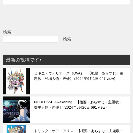
検索
検索
最新の投稿です♪
ビキニ・ウォリアーズ（OVA） 【概要・あらすじ・主
題歌・登場人物・声優】
2024年6月1日 647 view
NOBLESSE:Awakening 【概要・あらすじ・主題歌・
登場人物・声優】
2024年5月26日 691 view
トリック・オア・アリス 【概要・あらすじ・主題歌・