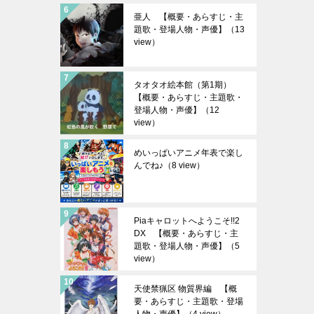
亜人 【概要・あらすじ・主
題歌・登場人物・声優】
（13
view）
タオタオ絵本館（第1期）
【概要・あらすじ・主題歌・
登場人物・声優】
（12
view）
めいっぱいアニメ年表で楽し
んでね♪
（8 view）
Piaキャロットへようこそ!!2
DX 【概要・あらすじ・主
題歌・登場人物・声優】
（5
view）
天使禁猟区 物質界編 【概
要・あらすじ・主題歌・登場
人物・声優】
（4 view）