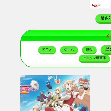
暑さ
メ
歴
アニメ
ゲーム
旅行
アニソン動画①