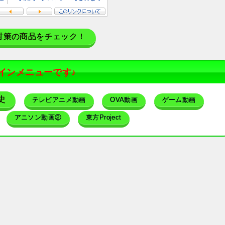
対策の商品をチェック！
インメニューです♪
史
テレビアニメ動画
OVA動画
ゲーム動画
アニソン動画②
東方Project