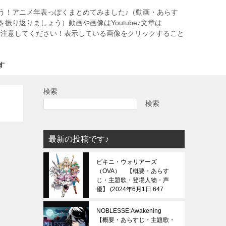
う！アニメ年表っぽくまとめてみました♪（動画・あらす
振り返りましょう）動画や画像はYoutube♪文章は
すので注意してください！表示している画像をクリックすること
す
検索
検索
最新の投稿です♪
ビキニ・ウォリアーズ
（OVA） 【概要・あらす
じ・主題歌・登場人物・声
優】
2024年6月1日 647
view
NOBLESSE:Awakening
【概要・あらすじ・主題歌・