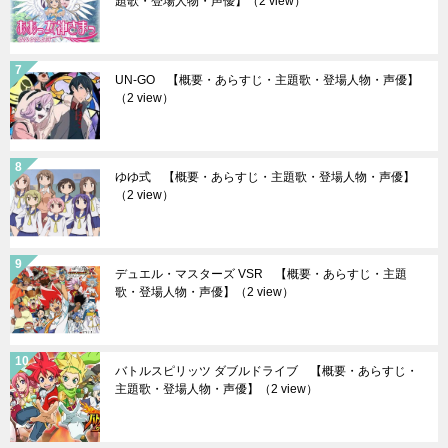
題歌・登場人物・声優】
（2 view）
UN-GO 【概要・あらすじ・主題歌・登場人物・声優】
（2 view）
ゆゆ式 【概要・あらすじ・主題歌・登場人物・声優】
（2 view）
デュエル・マスターズ VSR 【概要・あらすじ・主題
歌・登場人物・声優】
（2 view）
バトルスピリッツ ダブルドライブ 【概要・あらすじ・
主題歌・登場人物・声優】
（2 view）