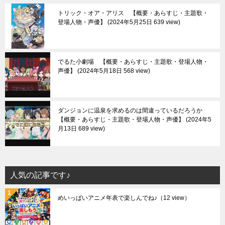
トリック・オア・アリス 【概要・あらすじ・主題歌・
登場人物・声優】
2024年5月25日 639 view
でるた小劇場 【概要・あらすじ・主題歌・登場人物・
声優】
2024年5月18日 568 view
ダンジョンに温泉を求めるのは間違っているだろうか
【概要・あらすじ・主題歌・登場人物・声優】
2024年5
月13日 689 view
人気の記事です♪
めいっぱいアニメ年表で楽しんでね♪
（12 view）