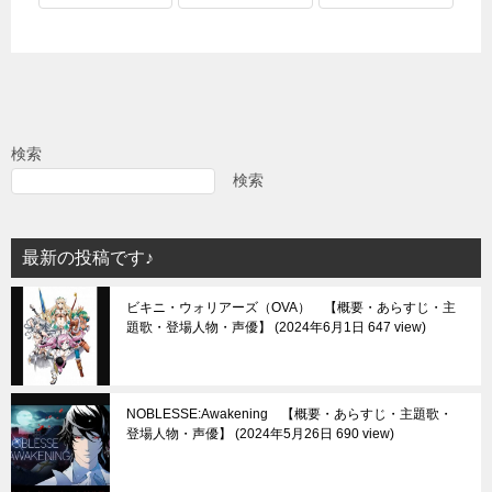
検索
検索
最新の投稿です♪
ビキニ・ウォリアーズ（OVA） 【概要・あらすじ・主
題歌・登場人物・声優】
2024年6月1日 647 view
NOBLESSE:Awakening 【概要・あらすじ・主題歌・
登場人物・声優】
2024年5月26日 690 view