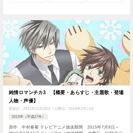
純情ロマンチカ3 【概要・あらすじ・主題歌・登場
人物・声優】
更新日：
2021年10月28日
公開日：
2019年2月11日
2015年（平成27年）
原作 中村春菊 テレビアニメ放送期間 2015年7月9日～