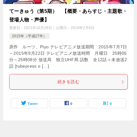
てーきゅう（第5期） 【概要・あらすじ・主題歌・
登場人物・声優】
更新日：
2021年10月28日
公開日：
2019年2月6日
2015年（平成27年）
原作 ルーツ、Piyo テレビアニメ放送期間 2015年7月7日
～2015年9月22日 テレビアニメ放送時間 月曜日 25時05
分～25時08分 放送局 独立UHF局 話数 全12話＋未放送2
話 [tubepress o […]
続きを読む
Tweet
0
0