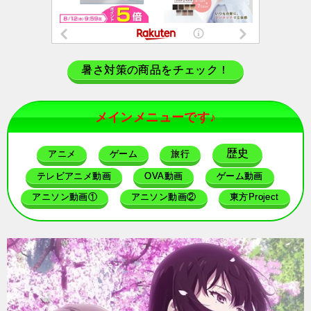
暑さ対策の商品をチェック！
メインメニューです♪
歴史
アニメ
ゲーム
旅行
テレビアニメ動画
OVA動画
ゲーム動画
アニソン動画①
アニソン動画②
東方Project