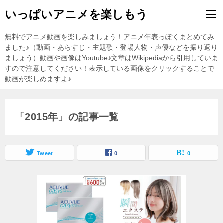
いっぱいアニメを楽しもう
無料でアニメ動画を楽しみましょう！アニメ年表っぽくまとめてみ
ました♪（動画・あらすじ・主題歌・登場人物・声優などを振り返り
ましょう）動画や画像はYoutube♪文章はWikipediaから引用していま
すので注意してください！表示している画像をクリックすることで
動画が楽しめますよ♪
「2015年」の記事一覧
Tweet
0
0