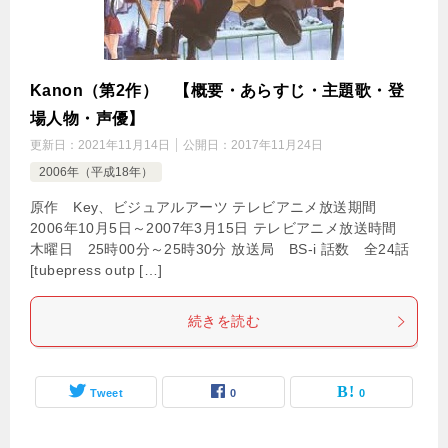
Kanon（第2作） 【概要・あらすじ・主題歌・登
場人物・声優】
更新日：
2021年11月14日
公開日：
2017年11月24日
2006年（平成18年）
原作 Key、ビジュアルアーツ テレビアニメ放送期間
2006年10月5日～2007年3月15日 テレビアニメ放送時間
木曜日 25時00分～25時30分 放送局 BS-i 話数 全24話
[tubepress outp […]
続きを読む
Tweet
0
0