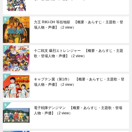
力王 RIKI-OH 等括地獄 【概要・あらすじ・主題歌・登
場人物・声優】
（2 view）
十二戦支 爆烈エトレンジャー 【概要・あらすじ・主題
歌・登場人物・声優】
（2 view）
キャプテン翼（第1作） 【概要・あらすじ・主題歌・登
場人物・声優】
（2 view）
電子戦隊デンジマン 【概要・あらすじ・主題歌・登場
人物・声優】
（2 view）