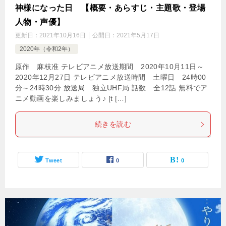
神様になった日 【概要・あらすじ・主題歌・登場
人物・声優】
更新日：
2021年10月16日
公開日：
2021年5月17日
2020年（令和2年）
原作 麻枝准 テレビアニメ放送期間 2020年10月11日～
2020年12月27日 テレビアニメ放送時間 土曜日 24時00
分～24時30分 放送局 独立UHF局 話数 全12話 無料でア
ニメ動画を楽しみましょう♪ [t […]
続きを読む
Tweet
0
0