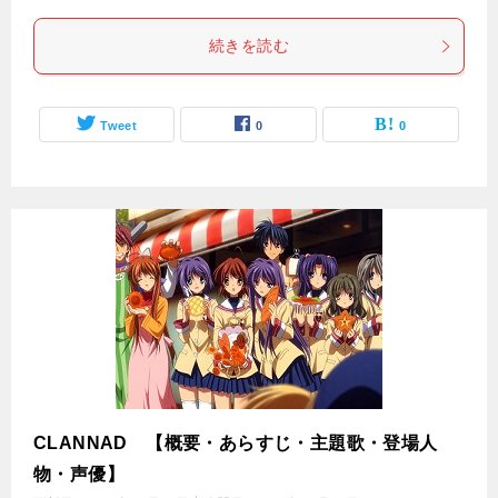
続きを読む
Tweet
0
0
CLANNAD 【概要・あらすじ・主題歌・登場人
物・声優】