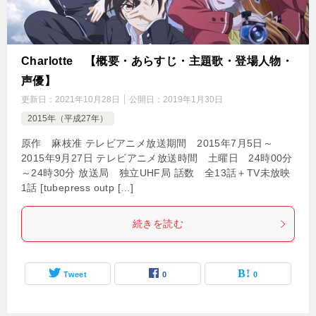
Charlotte 【概要・あらすじ・主題歌・登場人物・
声優】
更新日：
2021年10月28日
公開日：
2019年1月30日
2015年（平成27年）
原作 麻枝准 テレビアニメ放送期間 2015年7月5日～
2015年9月27日 テレビアニメ放送時間 土曜日 24時00分
～24時30分 放送局 独立UHF局 話数 全13話＋TV未放映
1話 [tubepress outp […]
続きを読む
Tweet
0
0