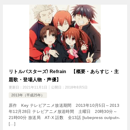
リトルバスターズ! Refrain 【概要・あらすじ・主
題歌・登場人物・声優】
更新日：
2021年11月1日
公開日：
2018年8月5日
2013年（平成25年）
原作 Key テレビアニメ放送期間 2013年10月5日～2013
年12月28日 テレビアニメ放送時間 土曜日 20時30分～
21時00分 放送局 AT-X 話数 全13話 [tubepress output=̶
[…]