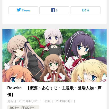
Tweet
0
0
Rewrite 【概要・あらすじ・主題歌・登場人物・声
優】
更新日：
2021年10月26日
公開日：
2019年5月3日
2016年（平成28年）