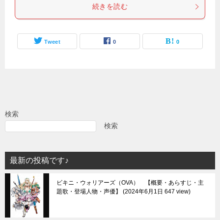
続きを読む
Tweet
0
0
検索
検索
最新の投稿です♪
ビキニ・ウォリアーズ（OVA） 【概要・あらすじ・主
題歌・登場人物・声優】
2024年6月1日 647 view