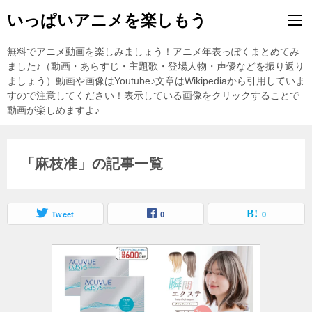
いっぱいアニメを楽しもう
無料でアニメ動画を楽しみましょう！アニメ年表っぽくまとめてみ
ました♪（動画・あらすじ・主題歌・登場人物・声優などを振り返り
ましょう）動画や画像はYoutube♪文章はWikipediaから引用していま
すので注意してください！表示している画像をクリックすることで
動画が楽しめますよ♪
「麻枝准」の記事一覧
Tweet
0
0