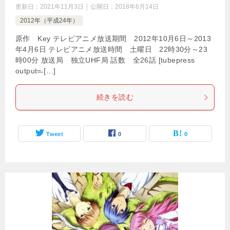
更新日：
2021年11月3日
公開日：
2018年6月14日
2012年（平成24年）
原作 Key テレビアニメ放送期間 2012年10月6日～2013
年4月6日 テレビアニメ放送時間 土曜日 22時30分～23
時00分 放送局 独立UHF局 話数 全26話 [tubepress
output=̶ […]
続きを読む
Tweet
0
0