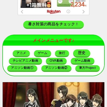
暑さ対策の商品をチェック！
メインメニューです♪
歴史
アニメ
ゲーム
旅行
テレビアニメ動画
OVA動画
ゲーム動画
アニソン動画①
アニソン動画②
東方Project