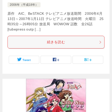
2006年（平成18年）
原作 AIC、BeSTACK テレビアニメ放送期間 2006年4月
13日～2007年1月11日 テレビアニメ放送時間 火曜日 25
時35分～26時05分 放送局 WOWOW 話数 全26話
[tubepress outp […]
続きを読む
Tweet
0
0