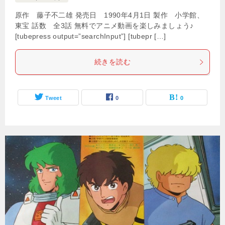
原作 藤子不二雄 発売日 1990年4月1日 製作 小学館、
東宝 話数 全3話 無料でアニメ動画を楽しみましょう♪
[tubepress output=”searchInput”] [tubepr […]
続きを読む
Tweet
0
0