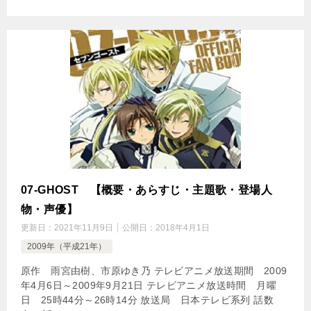
07-GHOST 【概要・あらすじ・主題歌・登場人
物・声優】
更新日：
2021年11月9日
公開日：
2018年4月1日
2009年（平成21年）
原作 雨宮由樹、市原ゆき乃 テレビアニメ放送期間 2009
年4月6日～2009年9月21日 テレビアニメ放送時間 月曜
日 25時44分～26時14分 放送局 日本テレビ系列 話数