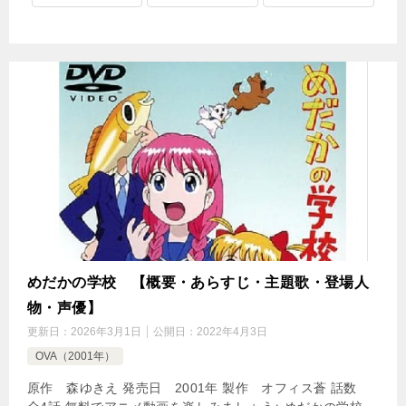
めだかの学校 【概要・あらすじ・主題歌・登場人
物・声優】
更新日：
2026年3月1日
公開日：
2022年4月3日
OVA（2001年）
原作 森ゆきえ 発売日 2001年 製作 オフィス蒼 話数