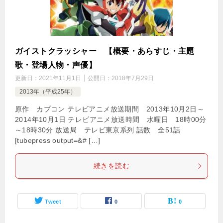
ガイストクラッシャー 【概要・あらすじ・主題
歌・登場人物・声優】
更新日：
2021年11月1日
公開日：
2018年7月29日
2013年（平成25年）
原作 カプコン テレビアニメ放送期間 2013年10月2日～
2014年10月1日 テレビアニメ放送時間 水曜日 18時00分
～18時30分 放送局 テレビ東京系列 話数 全51話
[tubepress output=&# […]
続きを読む
Tweet
0
0