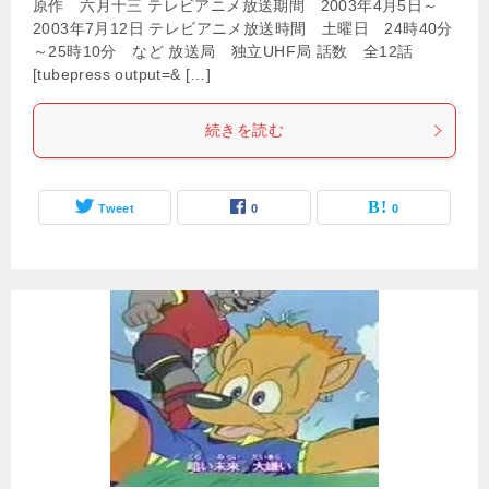
原作 六月十三 テレビアニメ放送期間 2003年4月5日～
2003年7月12日 テレビアニメ放送時間 土曜日 24時40分
～25時10分 など 放送局 独立UHF局 話数 全12話
[tubepress output=& […]
続きを読む
Tweet
0
0