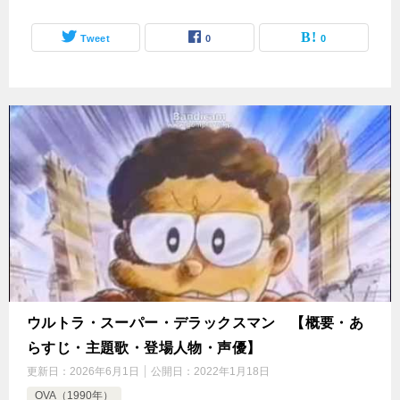
Tweet
0
0
ウルトラ・スーパー・デラックスマン 【概要・あ
らすじ・主題歌・登場人物・声優】
更新日：
2026年6月1日
公開日：
2022年1月18日
OVA（1990年）