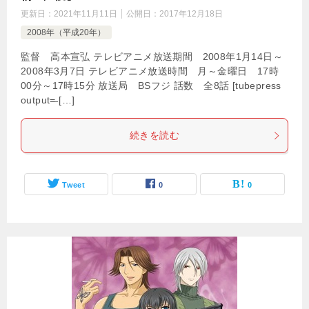
更新日：
2021年11月11日
公開日：
2017年12月18日
2008年（平成20年）
監督 高本宣弘 テレビアニメ放送期間 2008年1月14日～
2008年3月7日 テレビアニメ放送時間 月～金曜日 17時
00分～17時15分 放送局 BSフジ 話数 全8話 [tubepress
output=̶ […]
続きを読む
Tweet
0
0