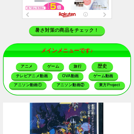
暑さ対策の商品をチェック！
メインメニューです♪
歴史
アニメ
ゲーム
旅行
テレビアニメ動画
OVA動画
ゲーム動画
アニソン動画①
アニソン動画②
東方Project