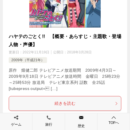
ハヤテのごとく!! 【概要・あらすじ・主題歌・登場
人物・声優】
更新日：
2022年11月19日
公開日：
2018年3月28日
2009年（平成21年）
原作 畑健二郎 テレビアニメ放送期間 2009年4月3日～
2009年9月18日 テレビアニメ放送時間 金曜日 25時23分
～25時53分 放送局 テレビ東京系列 話数 全25話
[tubepress output= […]
続きを読む
TOPへ
ゲーム
旅行
Tweet
0
0
歴史