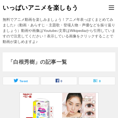
いっぱいアニメを楽しもう
無料でアニメ動画を楽しみましょう！アニメ年表っぽくまとめてみ
ました♪（動画・あらすじ・主題歌・登場人物・声優などを振り返り
ましょう）動画や画像はYoutube♪文章はWikipediaから引用していま
すので注意してください！表示している画像をクリックすることで
動画が楽しめますよ♪
「白根秀樹」の記事一覧
Tweet
0
0