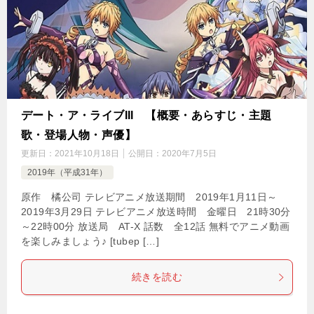
デート・ア・ライブIII 【概要・あらすじ・主題
歌・登場人物・声優】
更新日：
2021年10月18日
公開日：
2020年7月5日
2019年（平成31年）
原作 橘公司 テレビアニメ放送期間 2019年1月11日～
2019年3月29日 テレビアニメ放送時間 金曜日 21時30分
～22時00分 放送局 AT-X 話数 全12話 無料でアニメ動画
を楽しみましょう♪ [tubep […]
続きを読む