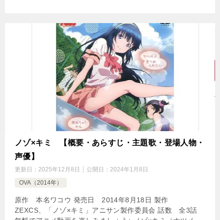
ノゾ×キミ 【概要・あらすじ・主題歌・登場人物・
声優】
更新日：
2025年12月8日
公開日：
2024年1月8日
OVA（2014年）
原作 本名ワコウ 発売日 2014年8月18日 製作
ZEXCS、「ノゾ×キミ」アニサン製作委員会 話数 全3話