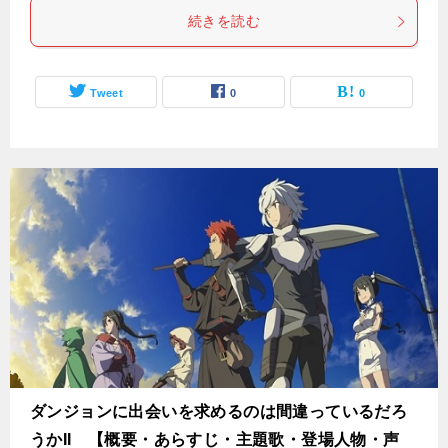
続きを読む
Tweet
0
0
ダンジョンに出会いを求めるのは間違っているだろ
うかII 【概要・あらすじ・主題歌・登場人物・声