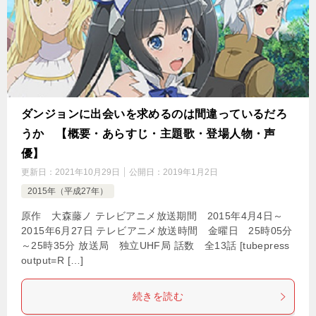
ダンジョンに出会いを求めるのは間違っているだろ
うか 【概要・あらすじ・主題歌・登場人物・声
優】
更新日：
2021年10月29日
公開日：
2019年1月2日
2015年（平成27年）
原作 大森藤ノ テレビアニメ放送期間 2015年4月4日～
2015年6月27日 テレビアニメ放送時間 金曜日 25時05分
～25時35分 放送局 独立UHF局 話数 全13話 [tubepress
output=R […]
続きを読む