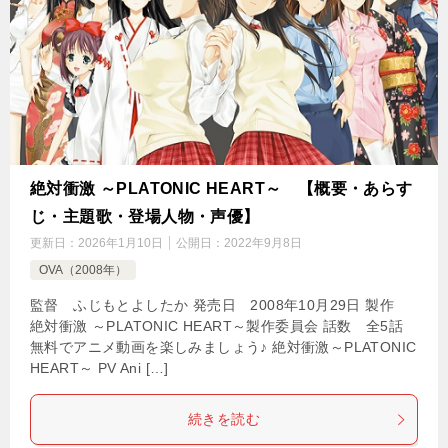
絶対衝激 ～PLATONIC HEART～ 【概要・あらす
じ・主題歌・登場人物・声優】
更新日：
2026年1月10日
公開日：
2022年9月8日
OVA（2008年）
監督 ふじもとよしたか 発売日 2008年10月29日 製作
絶対衝激 ～PLATONIC HEART～製作委員会 話数 全5話
無料でアニメ動画を楽しみましょう♪ 絶対衝激～PLATONIC
HEART～ PV Ani […]
続きを読む