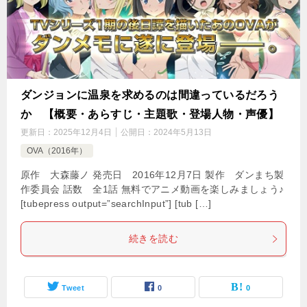
ダンジョンに温泉を求めるのは間違っているだろう
か 【概要・あらすじ・主題歌・登場人物・声優】
更新日：
2025年12月4日
公開日：
2024年5月13日
OVA（2016年）
原作 大森藤ノ 発売日 2016年12月7日 製作 ダンまち製
作委員会 話数 全1話 無料でアニメ動画を楽しみましょう♪
[tubepress output=”searchInput”] [tub […]
続きを読む
Tweet
0
0