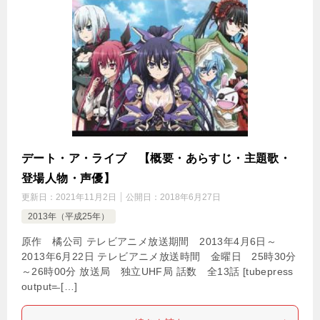
デート・ア・ライブ 【概要・あらすじ・主題歌・
登場人物・声優】
更新日：
2021年11月2日
公開日：
2018年6月27日
2013年（平成25年）
原作 橘公司 テレビアニメ放送期間 2013年4月6日～
2013年6月22日 テレビアニメ放送時間 金曜日 25時30分
～26時00分 放送局 独立UHF局 話数 全13話 [tubepress
output=̶ […]