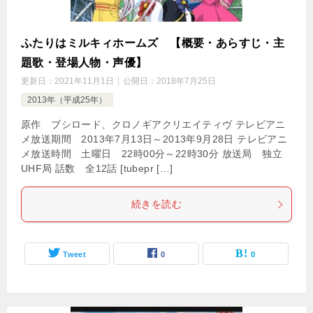
ふたりはミルキィホームズ 【概要・あらすじ・主
題歌・登場人物・声優】
更新日：
2021年11月1日
公開日：
2018年7月25日
2013年（平成25年）
原作 ブシロード、クロノギアクリエイティヴ テレビアニ
メ放送期間 2013年7月13日～2013年9月28日 テレビアニ
メ放送時間 土曜日 22時00分～22時30分 放送局 独立
UHF局 話数 全12話 [tubepr […]
続きを読む
Tweet
0
0