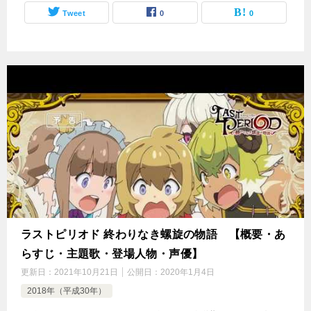
Tweet
0
0
ラストピリオド 終わりなき螺旋の物語 【概要・あ
らすじ・主題歌・登場人物・声優】
更新日：
2021年10月21日
公開日：
2020年1月4日
2018年（平成30年）