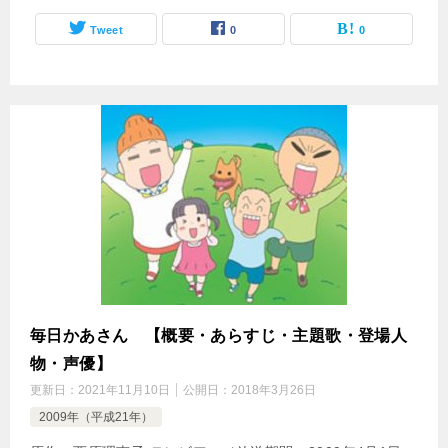
Tweet
0
0
毎日かあさん 【概要・あらすじ・主題歌・登場人
物・声優】
更新日：
2021年11月10日
公開日：
2018年3月26日
2009年（平成21年）