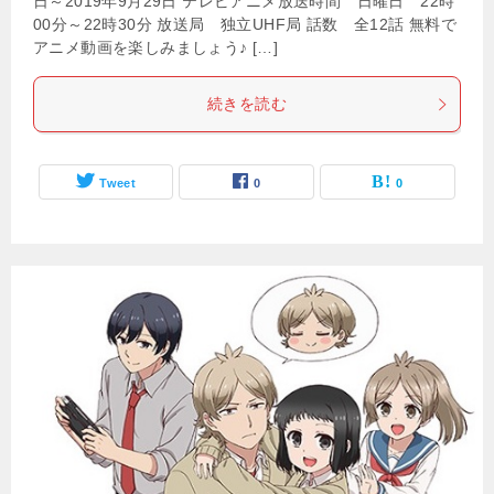
日～2019年9月29日 テレビアニメ放送時間 日曜日 22時
00分～22時30分 放送局 独立UHF局 話数 全12話 無料で
アニメ動画を楽しみましょう♪ […]
続きを読む
Tweet
0
0