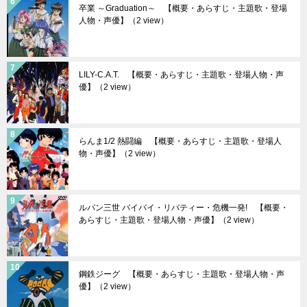
卒業 ～Graduation～ 【概要・あらすじ・主題歌・登場
人物・声優】
（2 view）
LILY-C.A.T. 【概要・あらすじ・主題歌・登場人物・声
優】
（2 view）
らんま1/2 熱闘編 【概要・あらすじ・主題歌・登場人
物・声優】
（2 view）
ルパン三世 バイバイ・リバティー・危機一発! 【概要・
あらすじ・主題歌・登場人物・声優】
（2 view）
鋼鉄ジーグ 【概要・あらすじ・主題歌・登場人物・声
優】
（2 view）