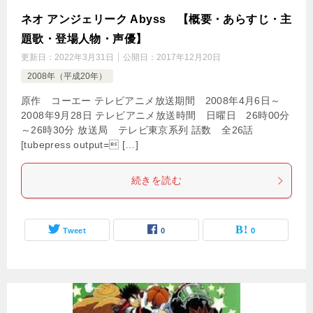
ネオ アンジェリーク Abyss 【概要・あらすじ・主
題歌・登場人物・声優】
更新日：
2022年3月31日
公開日：
2017年12月20日
2008年（平成20年）
原作 コーエー テレビアニメ放送期間 2008年4月6日～
2008年9月28日 テレビアニメ放送時間 日曜日 26時00分
～26時30分 放送局 テレビ東京系列 話数 全26話
[tubepress output= […]
続きを読む
Tweet
0
0