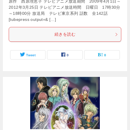
原作 西原理恵子 テレビアニメ放送期間 2009年4月1日～
2012年3月25日 テレビアニメ放送時間 日曜日 17時30分
～18時00分 放送局 テレビ東京系列 話数 全142話
[tubepress output=& […]
続きを読む
Tweet
0
0