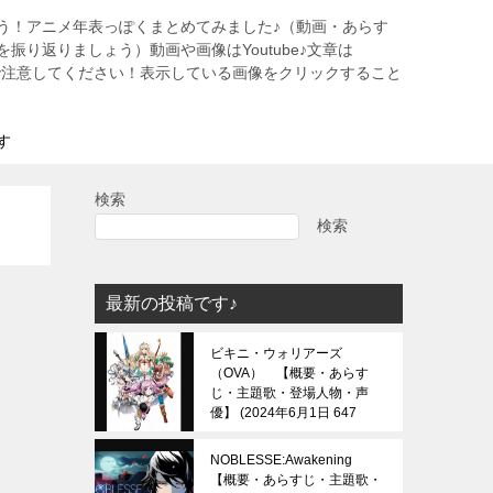
う！アニメ年表っぽくまとめてみました♪（動画・あらす
振り返りましょう）動画や画像はYoutube♪文章は
すので注意してください！表示している画像をクリックすること
す
検索
検索
最新の投稿です♪
ビキニ・ウォリアーズ
（OVA） 【概要・あらす
じ・主題歌・登場人物・声
優】
2024年6月1日 647
view
NOBLESSE:Awakening
【概要・あらすじ・主題歌・