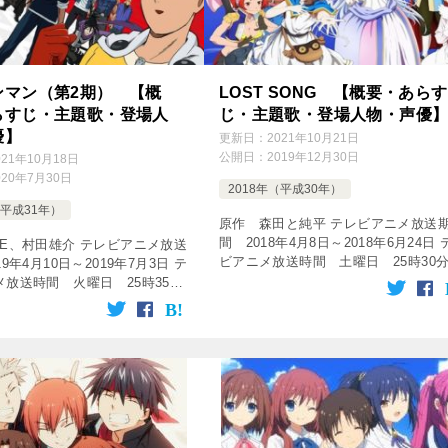
ンマン（第2期） 【概
LOST SONG 【概要・あらす
らすじ・主題歌・登場人
じ・主題歌・登場人物・声優
優】
更新日：
2021年10月21日
公開日：
2019年12月30日
021年10月18日
020年7月30日
2018年（平成30年）
（平成31年）
原作 森田と純平 テレビアニメ放送
間 2018年4月8日～2018年6月24日 
NE、村田雄介 テレビアニメ放送
ビアニメ放送時間 土曜日 25時30
9年4月10日～2019年7月3日 テ
26時00分 放送局 独立UHF局 話数 
メ放送時間 火曜日 25時35分
12話 [tubepress output= […]
5分 放送局 テレビ東京系列 話
2話 無料でアニメ動画を楽しみま
…]