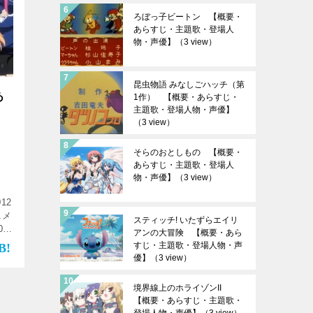
ろぼっ子ビートン 【概要・
あらすじ・主題歌・登場人
物・声優】
（3 view）
昆虫物語 みなしごハッチ（第
あ
1作） 【概要・あらすじ・
主題歌・登場人物・声優】
声
（3 view）
そらのおとしもの 【概要・
あらすじ・主題歌・登場人
物・声優】
（3 view）
12
ニメ
スティッチ! いたずらエイリ
0分
アンの大冒険 【概要・あら
すじ・主題歌・登場人物・声
優】
（3 view）
境界線上のホライゾンII
【概要・あらすじ・主題歌・
登場人物・声優】
（3 view）