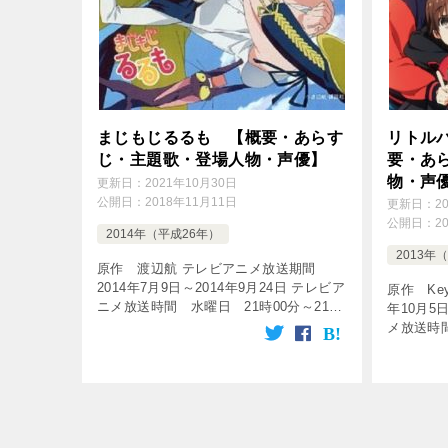
まじもじるるも 【概要・あらす
リトルバ
じ・主題歌・登場人物・声優】
要・あ
物・声
更新日：
2021年10月30日
公開日：
2018年11月11日
更新日：
2
公開日：
2
2014年（平成26年）
2013年
原作 渡辺航 テレビアニメ放送期間
2014年7月9日～2014年9月24日 テレビア
原作 Ke
ニメ放送時間 水曜日 21時00分～21時
年10月5
30分 放送局 AT-X 話数 全12話
メ放送時間
[tubepress output=” […]
分 放送局
[tubepres