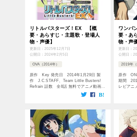
リトルバスターズ！EX 【概
ワンパ
要・あらすじ・主題歌・登場人
要・あ
物・声優】
物・声
更新日：
2025年12月7日
更新日：
2
公開日：
2024年2月5日
公開日：
2
OVA（2014年）
2019年
原作 Key 発売日 2014年1月29日 製
原作 O
作 J.C.STAFF、Team Little Busters!
期間 201
Refrain 話数 全8話 無料でアニメ動画を
レビアニ
楽しみましょう♪ 【Key】アニメOP集
～26時0
(Kanon~Cha […]
数 全1
しょう♪ [