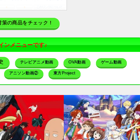
対策の商品をチェック！
インメニューです♪
史
テレビアニメ動画
OVA動画
ゲーム動画
アニソン動画②
東方Project