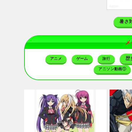
暑さ
メ
歴
アニメ
ゲーム
旅行
アニソン動画①