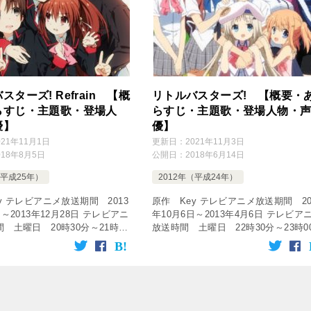
スターズ! Refrain 【概
リトルバスターズ! 【概要・
らすじ・主題歌・登場人
らすじ・主題歌・登場人物・
優】
優】
021年11月1日
更新日：
2021年11月3日
018年8月5日
公開日：
2018年6月14日
（平成25年）
2012年（平成24年）
y テレビアニメ放送期間 2013
原作 Key テレビアニメ放送期間 20
日～2013年12月28日 テレビアニ
年10月6日～2013年4月6日 テレビア
 土曜日 20時30分～21時00
放送時間 土曜日 22時30分～23時0
 AT-X 話数 全13話
放送局 独立UHF局 話数 全26話
s output=̶ […]
[tubepress output=̶ […]