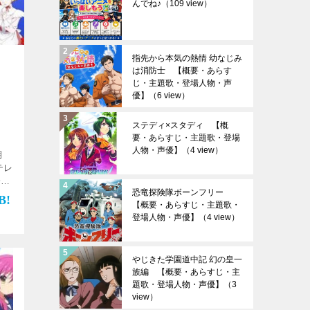
んでね♪
（109 view）
指先から本気の熱情 幼なじみ
は消防士 【概要・あらす
】
じ・主題歌・登場人物・声
優】
（6 view）
ステディ×スタディ 【概
要・あらすじ・主題歌・登場
人物・声優】
（4 view）
期
テレ
分～
恐竜探険隊ボーンフリー
全
【概要・あらすじ・主題歌・
登場人物・声優】
（4 view）
やじきた学園道中記 幻の皇一
族編 【概要・あらすじ・主
題歌・登場人物・声優】
（3
view）