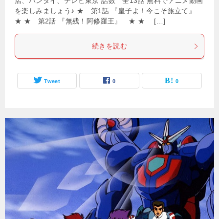
店、バンダイ、テレビ東京 話数 全13話 無料でアニメ動画
を楽しみましょう♪ ★ 第1話 『皇子よ！今こそ旅立て』
★ ★ 第2話 『無残！阿修羅王』 ★ ★ […]
続きを読む
Tweet
0
0