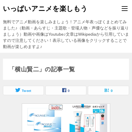
いっぱいアニメを楽しもう
無料でアニメ動画を楽しみましょう！アニメ年表っぽくまとめてみ
ました♪（動画・あらすじ・主題歌・登場人物・声優などを振り返り
ましょう）動画や画像はYoutube♪文章はWikipediaから引用していま
すので注意してください！表示している画像をクリックすることで
動画が楽しめますよ♪
「横山賢二」の記事一覧
Tweet
0
0