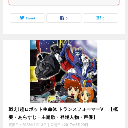
Tweet
0
0
戦え!超ロボット生命体 トランスフォーマーV 【概
要・あらすじ・主題歌・登場人物・声優】
更新日：
2023年1月13日
公開日：
2017年5月29日