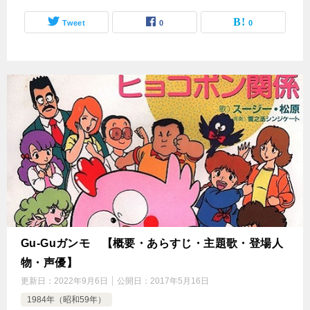
Tweet
0
0
Gu-Guガンモ 【概要・あらすじ・主題歌・登場人
物・声優】
更新日：
2022年9月6日
公開日：
2017年5月16日
1984年（昭和59年）