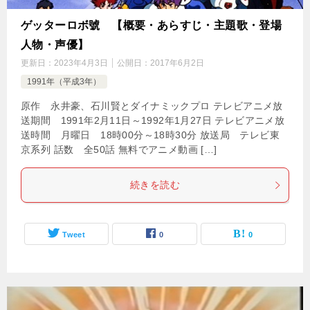
ゲッターロボ號 【概要・あらすじ・主題歌・登場
人物・声優】
更新日：
2023年4月3日
公開日：
2017年6月2日
1991年（平成3年）
原作 永井豪、石川賢とダイナミックプロ テレビアニメ放
送期間 1991年2月11日～1992年1月27日 テレビアニメ放
送時間 月曜日 18時00分～18時30分 放送局 テレビ東
京系列 話数 全50話 無料でアニメ動画 […]
続きを読む
Tweet
0
0