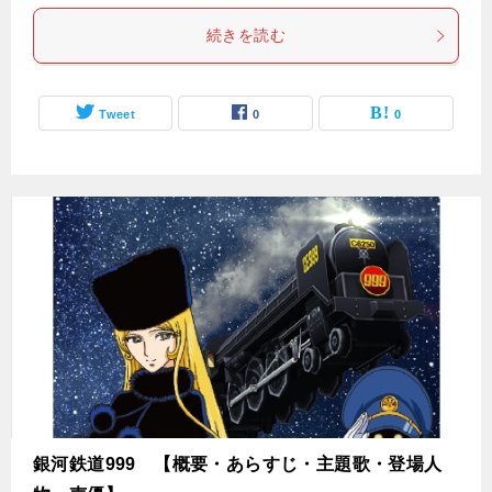
続きを読む
Tweet
0
0
銀河鉄道999 【概要・あらすじ・主題歌・登場人