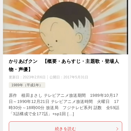
かりあげクン 【概要・あらすじ・主題歌・登場人
物・声優】
更新日：
2023年2月6日
公開日：
2017年5月31日
1989年（平成1年）
原作 植田まさし テレビアニメ放送期間 1989年10月17
日～1990年12月21日 テレビアニメ放送時間 火曜日 17
時30分～18時00分 放送局 フジテレビ系列 話数 全59話
「3話構成で全177話」+sp1回 […]
続きを読む