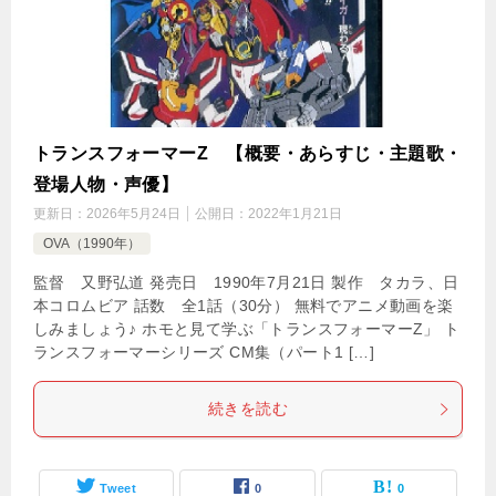
トランスフォーマーZ 【概要・あらすじ・主題歌・
登場人物・声優】
更新日：
2026年5月24日
公開日：
2022年1月21日
OVA（1990年）
監督 又野弘道 発売日 1990年7月21日 製作 タカラ、日
本コロムビア 話数 全1話（30分） 無料でアニメ動画を楽
しみましょう♪ ホモと見て学ぶ「トランスフォーマーZ」 ト
ランスフォーマーシリーズ CM集（パート1 […]
続きを読む
Tweet
0
0