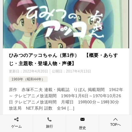
ひみつのアッコちゃん（第1作） 【概要・あらす
じ・主題歌・登場人物・声優】
更新日：
2022年4月20日
公開日：
2017年4月13日
1969年（昭和44年）
原作 赤塚不二夫 連載・掲載誌 りぼん 掲載期間 1962年
～ テレビアニメ放送期間 1969年1月6日～1970年10月26
日 テレビアニメ放送時間 月曜日 19時00分～19時30分
放送局 NET系列 話数 全94 […]
続きを読む
TOPへ
ゲーム
旅行
歴史