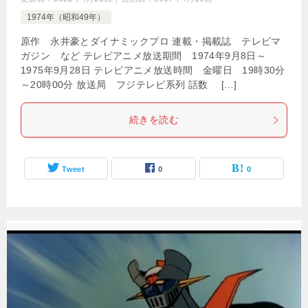
1974年（昭和49年）
原作 永井豪とダイナミックプロ 連載・掲載誌 テレビマ
ガジン など テレビアニメ放送期間 1974年9月8日～
1975年9月28日 テレビアニメ放送時間 金曜日 19時30分
～20時00分 放送局 フジテレビ系列 話数 […]
続きを読む
Tweet
0
0