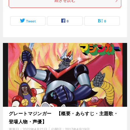
続きを読む
Tweet
0
0
グレートマジンガー 【概要・あらすじ・主題歌・
登場人物・声優】
更新日：
2022年4月21日
公開日：
2017年4月19日