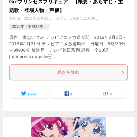
Go!プリンセスプリキュア 【概要・あらすじ・主
題歌・登場人物・声優】
更新日：
2021年10月29日
公開日：
2018年12月30日
2015年（平成27年）
原作 東堂いづみ テレビアニメ放送期間 2015年2月1日～
2016年1月31日 テレビアニメ放送時間 日曜日 8時/30分
～9時00分 放送局 テレビ朝日系列 話数 全50話
[tubepress output= […]
続きを読む
Tweet
0
0