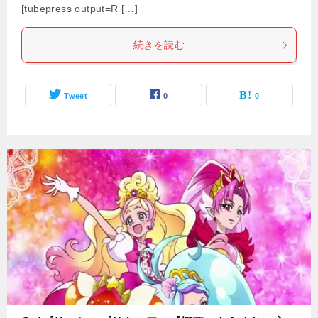
[tubepress output=R […]
続きを読む
Tweet
0
0