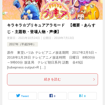
キラキラ☆プリキュアアラモード 【概要・あらす
じ・主題歌・登場人物・声優】
更新日：
2021年10月24日
公開日：
2019年7月13日
2017年（平成29年）
原作 東堂いづみ テレビアニメ放送期間 2017年2月5日～
2018年1月28日 テレビアニメ放送時間 日曜日 8時30分
～9時00分 放送局 テレビ朝日系列 話数 全49話
[tubepress output=R […]
続きを読む
Tweet
0
0