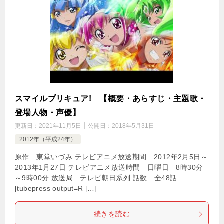
スマイルプリキュア! 【概要・あらすじ・主題歌・
登場人物・声優】
更新日：
2021年11月5日
公開日：
2018年5月31日
2012年（平成24年）
原作 東堂いづみ テレビアニメ放送期間 2012年2月5日～
2013年1月27日 テレビアニメ放送時間 日曜日 8時30分
～9時00分 放送局 テレビ朝日系列 話数 全48話
[tubepress output=R […]
続きを読む