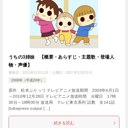
うちの3姉妹 【概要・あらすじ・主題歌・登場人
物・声優】
更新日：
2021年11月11日
公開日：
2017年12月21日
2008年（平成20年）
原作 松本ぷりっつ テレビアニメ放送期間 2008年4月1日
～2010年12月28日 テレビアニメ放送時間 火曜日 17時
30分～18時00分 放送局 テレビ東京系列 話数 全141話
[tubepress output […]
続きを読む