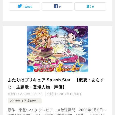
Tweet
0
0
ふたりはプリキュア Splash Star 【概要・あらす
じ・主題歌・登場人物・声優】
更新日：
2021年11月15日
公開日：
2017年11月4日
2006年（平成18年）
原作 東堂いづみ テレビアニメ放送期間 2006年2月5日～