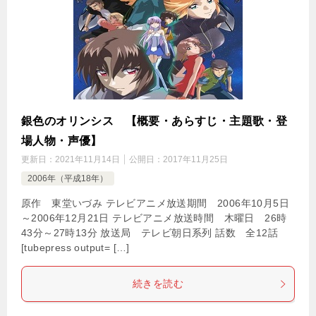
銀色のオリンシス 【概要・あらすじ・主題歌・登
場人物・声優】
更新日：
2021年11月14日
公開日：
2017年11月25日
2006年（平成18年）
原作 東堂いづみ テレビアニメ放送期間 2006年10月5日
～2006年12月21日 テレビアニメ放送時間 木曜日 26時
43分～27時13分 放送局 テレビ朝日系列 話数 全12話
[tubepress output= […]
続きを読む