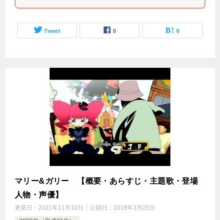
Tweet
0
0
マリー&ガリー 【概要・あらすじ・主題歌・登場
人物・声優】
更新日：
2021年11月10日
公開日：
2018年3月25日