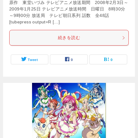
原作 東堂いづみ テレビアニメ放送期間 2008年2月3日～
2009年1月25日 テレビアニメ放送時間 日曜日 8時30分
～9時00分 放送局 テレビ朝日系列 話数 全48話
[tubepress output=R […]
続きを読む
Tweet
0
0