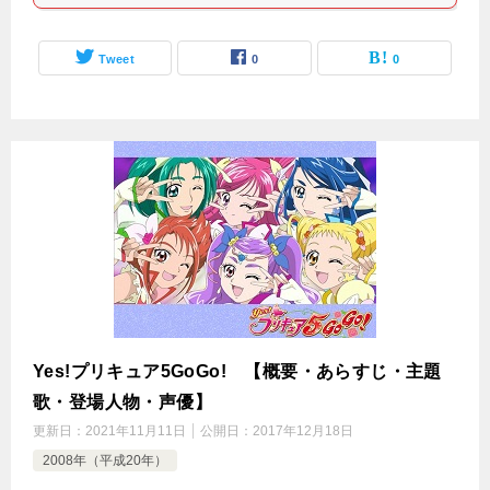
Tweet
0
0
Yes!プリキュア5GoGo! 【概要・あらすじ・主題
歌・登場人物・声優】
更新日：
2021年11月11日
公開日：
2017年12月18日
2008年（平成20年）