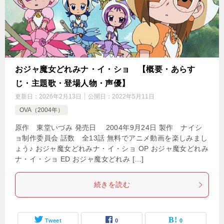
おジャ魔女どれみナ・イ・ショ 【概要・あらす
じ・主題歌・登場人物・声優】
更新日：
2026年2月13日
公開日：
2022年5月11日
OVA（2004年）
原作 東堂いづみ 発売日 2004年9月24日 製作 ナイシ
ョ制作委員会 話数 全13話 無料でアニメ動画を楽しみまし
ょう♪ おジャ魔女どれみナ・イ・ショ OP おジャ魔女どれみ
ナ・イ・ショ ED おジャ魔女どれみ […]
続きを読む
Tweet
0
0