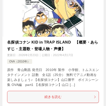
名探偵コナン KID in TRAP ISLAND 【概要・あら
すじ・主題歌・登場人物・声優】
更新日：
2026年2月23日
公開日：
2022年4月17日
OVA（2010年）
原作 青山剛昌 発売日 2010年 製作 小学館、トムスエン
タテインメント 話数 全1話（25分） 無料でアニメ動画を
楽しみましょう♪ 【名探偵コナン】山口勝平 ボイスシーン
集 OVA編 part1 【名探偵コナン】山口 […]
続きを読む