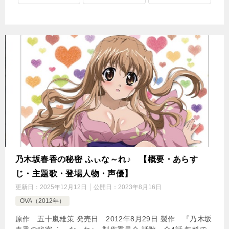
乃木坂春香の秘密 ふぃな～れ♪ 【概要・あらす
じ・主題歌・登場人物・声優】
更新日：
2025年12月12日
公開日：
2023年8月16日
OVA（2012年）
原作 五十嵐雄策 発売日 2012年8月29日 製作 『乃木坂