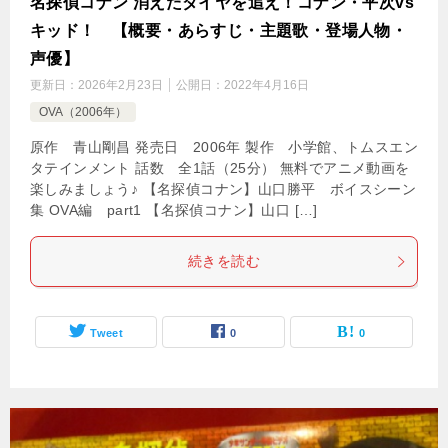
名探偵コナン 消えたダイヤを追え！コナン・平次vs
キッド！ 【概要・あらすじ・主題歌・登場人物・
声優】
更新日：
2026年2月23日
公開日：
2022年4月16日
OVA（2006年）
原作 青山剛昌 発売日 2006年 製作 小学館、トムスエン
タテインメント 話数 全1話（25分） 無料でアニメ動画を
楽しみましょう♪ 【名探偵コナン】山口勝平 ボイスシーン
集 OVA編 part1 【名探偵コナン】山口 […]
続きを読む
Tweet
0
0