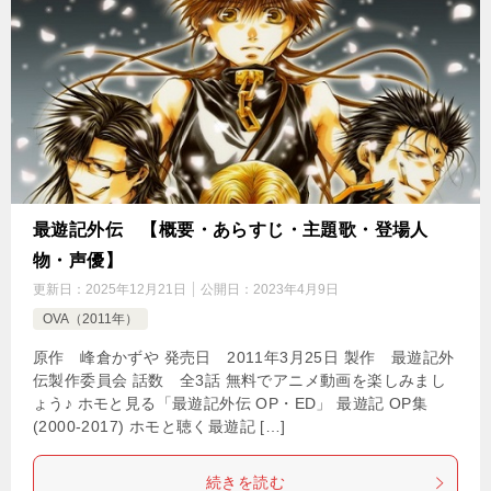
最遊記外伝 【概要・あらすじ・主題歌・登場人
物・声優】
更新日：
2025年12月21日
公開日：
2023年4月9日
OVA（2011年）
原作 峰倉かずや 発売日 2011年3月25日 製作 最遊記外
伝製作委員会 話数 全3話 無料でアニメ動画を楽しみまし
ょう♪ ホモと見る「最遊記外伝 OP・ED」 最遊記 OP集
(2000-2017) ホモと聴く最遊記 […]
続きを読む