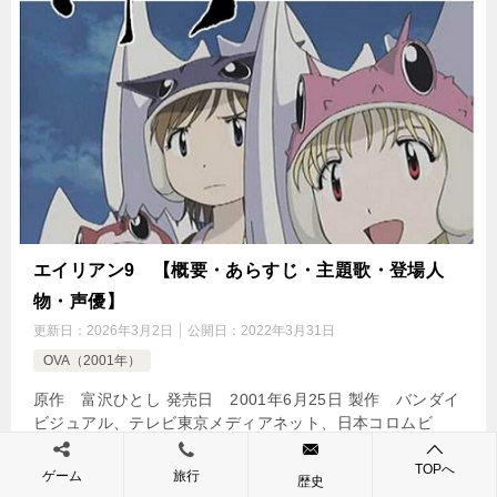
エイリアン9 【概要・あらすじ・主題歌・登場人
物・声優】
更新日：
2026年3月2日
公開日：
2022年3月31日
OVA（2001年）
原作 富沢ひとし 発売日 2001年6月25日 製作 バンダイ
ビジュアル、テレビ東京メディアネット、日本コロムビ
ア、アニメシアターX、ジェンコ 話数 全4話 無料でアニメ
動画を楽しみましょう♪ ★ 第1話 『第9小学校 […]
TOPへ
ゲーム
旅行
歴史