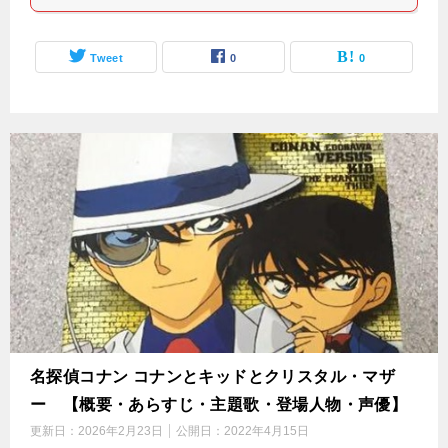
Tweet
0
0
名探偵コナン コナンとキッドとクリスタル・マザ
ー 【概要・あらすじ・主題歌・登場人物・声優】
更新日：
2026年2月23日
公開日：
2022年4月15日