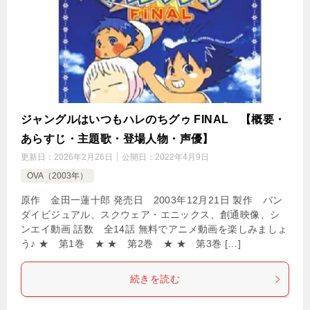
ジャングルはいつもハレのちグゥ FINAL 【概要・
あらすじ・主題歌・登場人物・声優】
更新日：
2026年2月26日
公開日：
2022年4月9日
OVA（2003年）
原作 金田一蓮十郎 発売日 2003年12月21日 製作 バン
ダイビジュアル、スクウェア・エニックス、創通映像、シ
ンエイ動画 話数 全14話 無料でアニメ動画を楽しみましょ
う♪ ★ 第1巻 ★ ★ 第2巻 ★ ★ 第3巻 […]
続きを読む