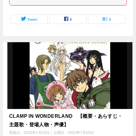
Tweet
0
0
CLAMP IN WONDERLAND 【概要・あらすじ・
主題歌・登場人物・声優】
更新日：
2026年1月24日
公開日：
2022年7月25日