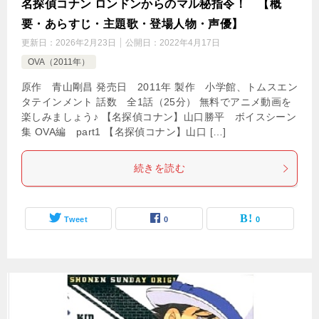
名探偵コナン ロンドンからのマル秘指令！ 【概
要・あらすじ・主題歌・登場人物・声優】
更新日：
2026年2月23日
公開日：
2022年4月17日
OVA（2011年）
原作 青山剛昌 発売日 2011年 製作 小学館、トムスエン
タテインメント 話数 全1話（25分） 無料でアニメ動画を
楽しみましょう♪ 【名探偵コナン】山口勝平 ボイスシーン
集 OVA編 part1 【名探偵コナン】山口 […]
続きを読む
Tweet
0
0