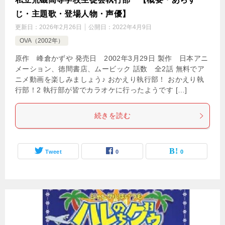
じ・主題歌・登場人物・声優】
更新日：
2026年2月26日
公開日：
2022年4月9日
OVA（2002年）
原作 峰倉かずや 発売日 2002年3月29日 製作 日本アニ
メーション、徳間書店、ムービック 話数 全2話 無料でア
ニメ動画を楽しみましょう♪ おかえり執行部！ おかえり執
行部！2 執行部が皆でカラオケに行ったようです […]
続きを読む
Tweet
0
0