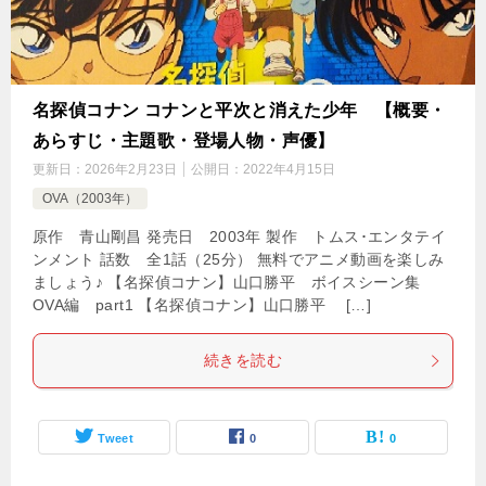
名探偵コナン コナンと平次と消えた少年 【概要・
あらすじ・主題歌・登場人物・声優】
更新日：
2026年2月23日
公開日：
2022年4月15日
OVA（2003年）
原作 青山剛昌 発売日 2003年 製作 トムス･エンタテイ
ンメント 話数 全1話（25分） 無料でアニメ動画を楽しみ
ましょう♪ 【名探偵コナン】山口勝平 ボイスシーン集
OVA編 part1 【名探偵コナン】山口勝平 […]
続きを読む
Tweet
0
0