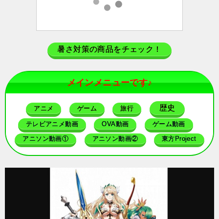
暑さ対策の商品をチェック！
メインメニューです♪
歴史
アニメ
ゲーム
旅行
テレビアニメ動画
OVA動画
ゲーム動画
アニソン動画①
アニソン動画②
東方Project