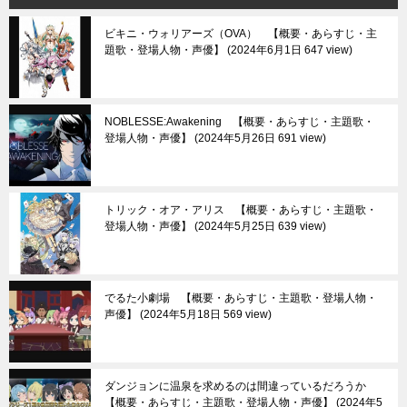
ビキニ・ウォリアーズ（OVA） 【概要・あらすじ・主
題歌・登場人物・声優】
2024年6月1日 647 view
NOBLESSE:Awakening 【概要・あらすじ・主題歌・
登場人物・声優】
2024年5月26日 691 view
トリック・オア・アリス 【概要・あらすじ・主題歌・
登場人物・声優】
2024年5月25日 639 view
でるた小劇場 【概要・あらすじ・主題歌・登場人物・
声優】
2024年5月18日 569 view
ダンジョンに温泉を求めるのは間違っているだろうか
【概要・あらすじ・主題歌・登場人物・声優】
2024年5