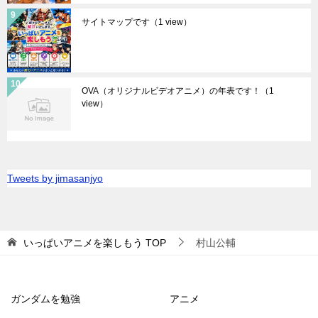
サイトマップです
（1 view）
OVA（オリジナルビデオアニメ）の年表です！
（1
view）
Tweets by jimasanjyo
いっぱいアニメを楽しもう
TOP
村山公輔
ガンダムを勉強
アニメ