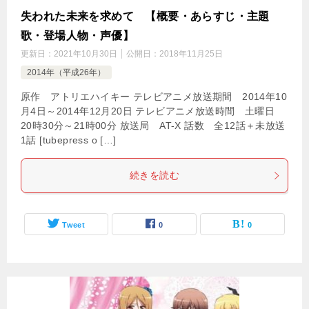
失われた未来を求めて 【概要・あらすじ・主題
歌・登場人物・声優】
更新日：
2021年10月30日
公開日：
2018年11月25日
2014年（平成26年）
原作 アトリエハイキー テレビアニメ放送期間 2014年10
月4日～2014年12月20日 テレビアニメ放送時間 土曜日
20時30分～21時00分 放送局 AT-X 話数 全12話＋未放送
1話 [tubepress o […]
続きを読む
Tweet
0
0