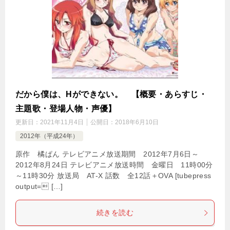
だから僕は、Hができない。 【概要・あらすじ・
主題歌・登場人物・声優】
更新日：
2021年11月4日
公開日：
2018年6月10日
2012年（平成24年）
原作 橘ぱん テレビアニメ放送期間 2012年7月6日～
2012年8月24日 テレビアニメ放送時間 金曜日 11時00分
～11時30分 放送局 AT-X 話数 全12話＋OVA [tubepress
output= […]
続きを読む