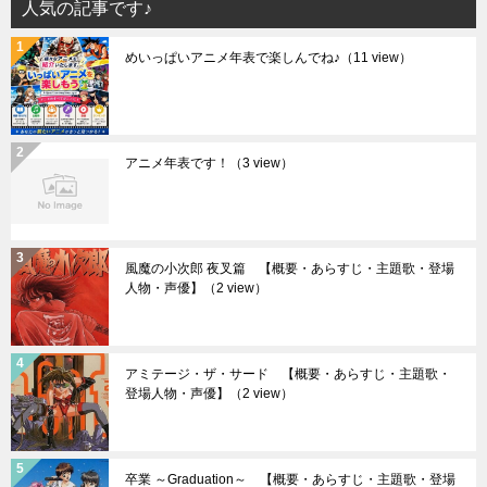
人気の記事です♪
めいっぱいアニメ年表で楽しんでね♪
（11 view）
アニメ年表です！
（3 view）
風魔の小次郎 夜叉篇 【概要・あらすじ・主題歌・登場
人物・声優】
（2 view）
アミテージ・ザ・サード 【概要・あらすじ・主題歌・
登場人物・声優】
（2 view）
卒業 ～Graduation～ 【概要・あらすじ・主題歌・登場