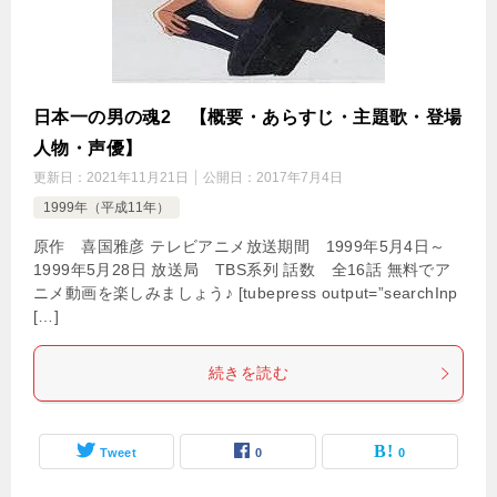
日本一の男の魂2 【概要・あらすじ・主題歌・登場
人物・声優】
更新日：
2021年11月21日
公開日：
2017年7月4日
1999年（平成11年）
原作 喜国雅彦 テレビアニメ放送期間 1999年5月4日～
1999年5月28日 放送局 TBS系列 話数 全16話 無料でア
ニメ動画を楽しみましょう♪ [tubepress output=”searchInp
[…]
続きを読む
Tweet
0
0