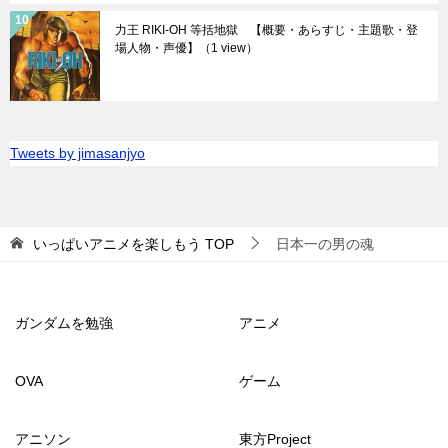
力王 RIKI-OH 等括地獄 【概要・あらすじ・主題歌・登
場人物・声優】
（1 view）
Tweets by jimasanjyo
いっぱいアニメを楽しもう
TOP
日本一の男の魂
ガンダムを勉強
アニメ
OVA
ゲーム
アニソン
東方Project