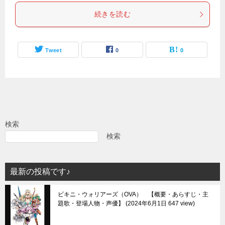
続きを読む
Tweet
0
0
検索
検索
最新の投稿です♪
ビキニ・ウォリアーズ（OVA） 【概要・あらすじ・主
題歌・登場人物・声優】
2024年6月1日 647 view