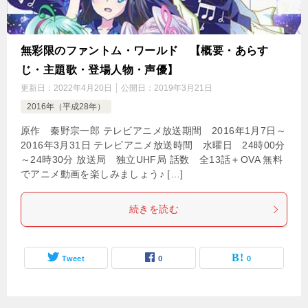
無彩限のファントム・ワールド 【概要・あらす
じ・主題歌・登場人物・声優】
更新日：
2022年4月20日
公開日：
2019年3月21日
2016年（平成28年）
原作 秦野宗一郎 テレビアニメ放送期間 2016年1月7日～
2016年3月31日 テレビアニメ放送時間 水曜日 24時00分
～24時30分 放送局 独立UHF局 話数 全13話＋OVA 無料
でアニメ動画を楽しみましょう♪ […]
続きを読む
Tweet
0
0