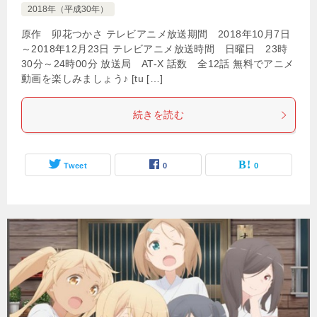
2018年（平成30年）
原作 卯花つかさ テレビアニメ放送期間 2018年10月7日
～2018年12月23日 テレビアニメ放送時間 日曜日 23時
30分～24時00分 放送局 AT-X 話数 全12話 無料でアニメ
動画を楽しみましょう♪ [tu […]
続きを読む
Tweet
0
0