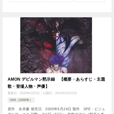
AMON デビルマン黙示録 【概要・あらすじ・主題
歌・登場人物・声優】
更新日：
2026年3月5日
公開日：
2022年3月25日
OVA（2000年）
原作 永井豪 発売日 2000年5月24日 製作 SPE・ビジュ