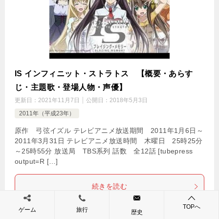
IS インフィニット・ストラトス 【概要・あらす
じ・主題歌・登場人物・声優】
更新日：
2021年11月7日
公開日：
2018年5月3日
2011年（平成23年）
原作 弓弦イズル テレビアニメ放送期間 2011年1月6日～
2011年3月31日 テレビアニメ放送時間 木曜日 25時25分
～25時55分 放送局 TBS系列 話数 全12話 [tubepress
output=R […]
続きを読む
TOPへ
ゲーム
旅行
歴史