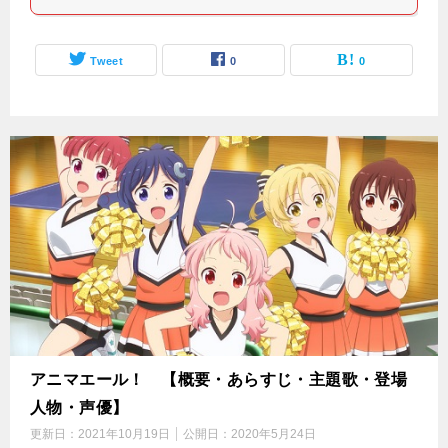
Tweet
0
0
アニマエール！ 【概要・あらすじ・主題歌・登場
人物・声優】
更新日：
2021年10月19日
公開日：
2020年5月24日