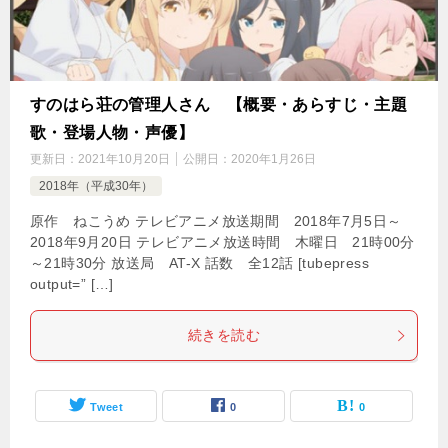
すのはら荘の管理人さん 【概要・あらすじ・主題
歌・登場人物・声優】
更新日：
2021年10月20日
公開日：
2020年1月26日
2018年（平成30年）
原作 ねこうめ テレビアニメ放送期間 2018年7月5日～
2018年9月20日 テレビアニメ放送時間 木曜日 21時00分
～21時30分 放送局 AT-X 話数 全12話 [tubepress
output=” […]
続きを読む
Tweet
0
0