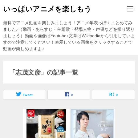
いっぱいアニメを楽しもう
無料でアニメ動画を楽しみましょう！アニメ年表っぽくまとめてみ
ました♪（動画・あらすじ・主題歌・登場人物・声優などを振り返り
ましょう）動画や画像はYoutube♪文章はWikipediaから引用していま
すので注意してください！表示している画像をクリックすることで
動画が楽しめますよ♪
「志茂文彦」の記事一覧
Tweet
0
0