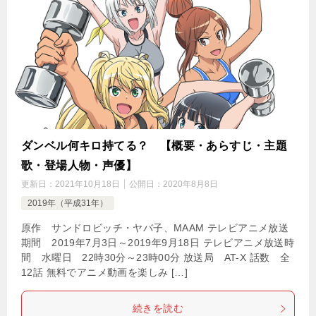
ダンベル何キロ持てる？ 【概要・あらすじ・主題
歌・登場人物・声優】
更新日：
2021年10月18日
公開日：
2020年8月8日
2019年（平成31年）
原作 サンドロビッチ・ヤバ子、MAAM テレビアニメ放送
期間 2019年7月3日～2019年9月18日 テレビアニメ放送時
間 水曜日 22時30分～23時00分 放送局 AT-X 話数 全
12話 無料でアニメ動画を楽しみ […]
続きを読む