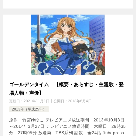
ゴールデンタイム 【概要・あらすじ・主題歌・登
場人物・声優】
更新日：
2021年11月1日
公開日：
2018年8月4日
2013年（平成25年）
原作 竹宮ゆゆこ テレビアニメ放送期間 2013年10月3日
～2014年3月27日 テレビアニメ放送時間 木曜日 26時35
分～27時05分 放送局 TBS系列 話数 全24話 [tubepress