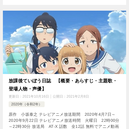
放課後ていぼう日誌 【概要・あらすじ・主題歌・
登場人物・声優】
更新日：
2021年10月16日
公開日：
2021年2月8日
2020年（令和2年）
原作 小坂泰之 テレビアニメ放送期間 2020年4月7日～
2020年9月22日 テレビアニメ放送時間 火曜日 22時00分
～22時30分 放送局 AT-X 話数 全12話 無料でアニメ動画