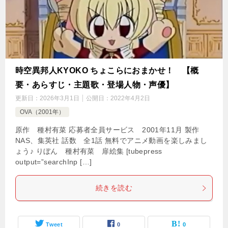
時空異邦人KYOKO ちょこらにおまかせ！ 【概
要・あらすじ・主題歌・登場人物・声優】
更新日：
2026年3月1日
公開日：
2022年4月2日
OVA（2001年）
原作 種村有菜 応募者全員サービス 2001年11月 製作
NAS、集英社 話数 全1話 無料でアニメ動画を楽しみまし
ょう♪ りぼん 種村有菜 扉絵集 [tubepress
output=”searchInp […]
続きを読む
Tweet
0
0