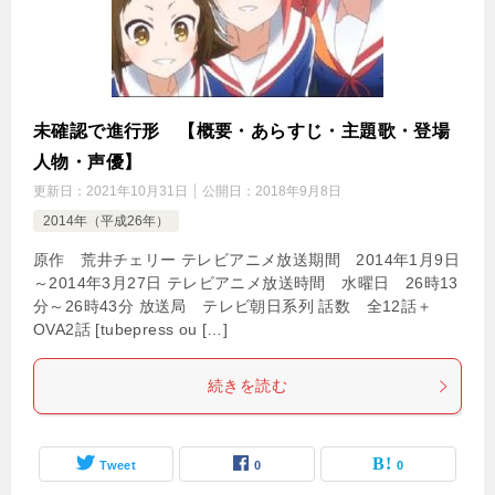
未確認で進行形 【概要・あらすじ・主題歌・登場
人物・声優】
更新日：
2021年10月31日
公開日：
2018年9月8日
2014年（平成26年）
原作 荒井チェリー テレビアニメ放送期間 2014年1月9日
～2014年3月27日 テレビアニメ放送時間 水曜日 26時13
分～26時43分 放送局 テレビ朝日系列 話数 全12話＋
OVA2話 [tubepress ou […]
続きを読む
Tweet
0
0