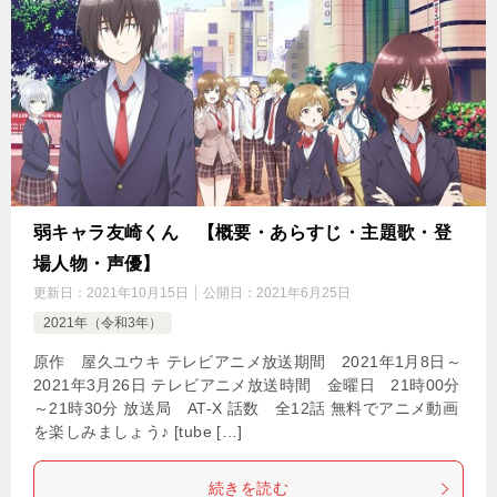
弱キャラ友崎くん 【概要・あらすじ・主題歌・登
場人物・声優】
更新日：
2021年10月15日
公開日：
2021年6月25日
2021年（令和3年）
原作 屋久ユウキ テレビアニメ放送期間 2021年1月8日～
2021年3月26日 テレビアニメ放送時間 金曜日 21時00分
～21時30分 放送局 AT-X 話数 全12話 無料でアニメ動画
を楽しみましょう♪ [tube […]
続きを読む