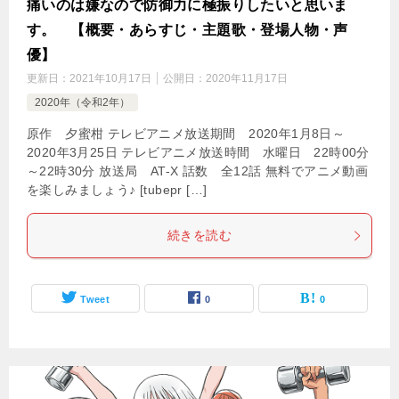
痛いのは嫌なので防御力に極振りしたいと思いま
す。 【概要・あらすじ・主題歌・登場人物・声
優】
更新日：
2021年10月17日
公開日：
2020年11月17日
2020年（令和2年）
原作 夕蜜柑 テレビアニメ放送期間 2020年1月8日～
2020年3月25日 テレビアニメ放送時間 水曜日 22時00分
～22時30分 放送局 AT-X 話数 全12話 無料でアニメ動画
を楽しみましょう♪ [tubepr […]
続きを読む
Tweet
0
0