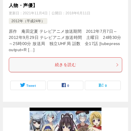
人物・声優】
更新日：
2021年11月4日
公開日：
2018年6月11日
2012年（平成24年）
原作 庵田定夏 テレビアニメ放送期間 2012年7月7日～
2012年9月29日 テレビアニメ放送時間 土曜日 24時30分
～25時00分 放送局 独立UHF局 話数 全17話 [tubepress
output=R […]
続きを読む
Tweet
0
0