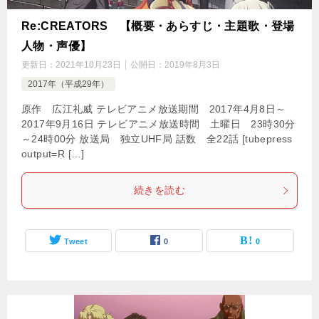
Re:CREATORS 【概要・あらすじ・主題歌・登場
人物・声優】
更新日：
2021年10月23日
公開日：
2019年8月3日
2017年（平成29年）
原作 広江礼威 テレビアニメ放送期間 2017年4月8日～
2017年9月16日 テレビアニメ放送時間 土曜日 23時30分
～24時00分 放送局 独立UHF局 話数 全22話 [tubepress
output=R […]
続きを読む
Tweet
0
0