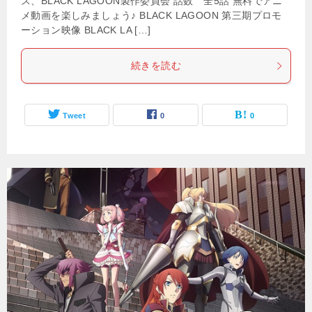
ス、BLACK LAGOON製作委員会 話数 全5話 無料でアニ
メ動画を楽しみましょう♪ BLACK LAGOON 第三期プロモ
ーション映像 BLACK LA […]
続きを読む
Tweet
0
0