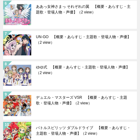
ああっ女神さまっ それぞれの翼 【概要・あらすじ・主
題歌・登場人物・声優】
（2 view）
UN-GO 【概要・あらすじ・主題歌・登場人物・声優】
（2 view）
ゆゆ式 【概要・あらすじ・主題歌・登場人物・声優】
（2 view）
デュエル・マスターズ VSR 【概要・あらすじ・主題
歌・登場人物・声優】
（2 view）
バトルスピリッツ ダブルドライブ 【概要・あらすじ・
主題歌・登場人物・声優】
（2 view）