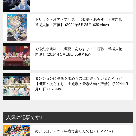
トリック・オア・アリス 【概要・あらすじ・主題歌・
登場人物・声優】
2024年5月25日 639 view
でるた小劇場 【概要・あらすじ・主題歌・登場人物・
声優】
2024年5月18日 568 view
ダンジョンに温泉を求めるのは間違っているだろうか
【概要・あらすじ・主題歌・登場人物・声優】
2024年5
月13日 689 view
人気の記事です♪
めいっぱいアニメ年表で楽しんでね♪
（12 view）