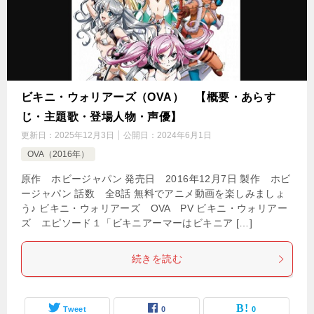
ビキニ・ウォリアーズ（OVA） 【概要・あらす
じ・主題歌・登場人物・声優】
更新日：
2025年12月3日
公開日：
2024年6月1日
OVA（2016年）
原作 ホビージャパン 発売日 2016年12月7日 製作 ホビ
ージャパン 話数 全8話 無料でアニメ動画を楽しみましょ
う♪ ビキニ・ウォリアーズ OVA PV ビキニ・ウォリアー
ズ エピソード１「ビキニアーマーはビキニア […]
続きを読む
Tweet
0
0