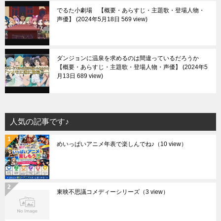
でるた小劇場 【概要・あらすじ・主題歌・登場人物・
声優】
2024年5月18日 569 view
ダンジョンに温泉を求めるのは間違っているだろうか
【概要・あらすじ・主題歌・登場人物・声優】
2024年5
月13日 689 view
人気の記事です♪
めいっぱいアニメ年表で楽しんでね♪
（10 view）
東映不思議コメディーシリーズ
（3 view）