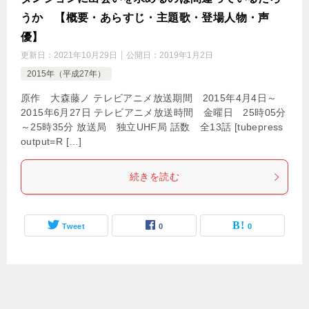
うか 【概要・あらすじ・主題歌・登場人物・声
優】
更新日：
2021年10月29日
公開日：
2019年1月2日
2015年（平成27年）
原作 大森藤ノ テレビアニメ放送期間 2015年4月4日～
2015年6月27日 テレビアニメ放送時間 金曜日 25時05分
～25時35分 放送局 独立UHF局 話数 全13話 [tubepress
output=R […]
続きを読む
Tweet
0
0