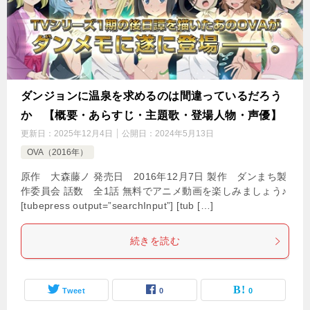
ダンジョンに温泉を求めるのは間違っているだろう
か 【概要・あらすじ・主題歌・登場人物・声優】
更新日：
2025年12月4日
公開日：
2024年5月13日
OVA（2016年）
原作 大森藤ノ 発売日 2016年12月7日 製作 ダンまち製
作委員会 話数 全1話 無料でアニメ動画を楽しみましょう♪
[tubepress output=”searchInput”] [tub […]
続きを読む
Tweet
0
0