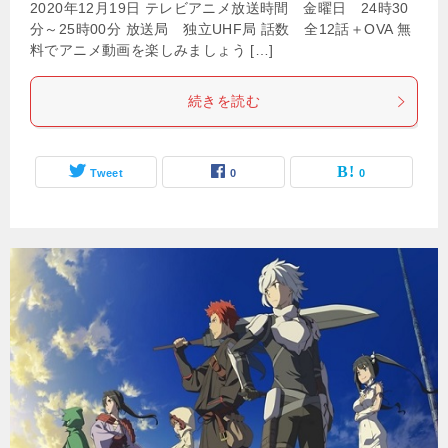
2020年12月19日 テレビアニメ放送時間 金曜日 24時30
分～25時00分 放送局 独立UHF局 話数 全12話＋OVA 無
料でアニメ動画を楽しみましょう […]
続きを読む
Tweet
0
0