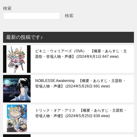
検索
検索
最新の投稿です♪
ビキニ・ウォリアーズ（OVA） 【概要・あらすじ・主
題歌・登場人物・声優】
2024年6月1日 647 view
NOBLESSE:Awakening 【概要・あらすじ・主題歌・
登場人物・声優】
2024年5月26日 691 view
トリック・オア・アリス 【概要・あらすじ・主題歌・
登場人物・声優】
2024年5月25日 639 view