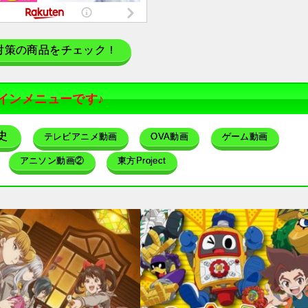
対策の商品をチェック！
インメニューです♪
史
テレビアニメ動画
OVA動画
ゲーム動画
アニソン動画②
東方Project