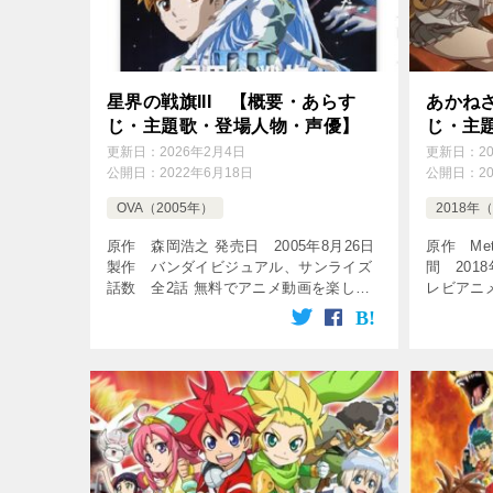
星界の戦旗III 【概要・あらす
あかね
じ・主題歌・登場人物・声優】
じ・主
更新日：
2026年2月4日
更新日：
2
公開日：
2022年6月18日
公開日：
2
OVA（2005年）
2018年
原作 森岡浩之 発売日 2005年8月26日
原作 Met
製作 バンダイビジュアル、サンライズ
間 2018
話数 全2話 無料でアニメ動画を楽しみ
レビアニ
ましょう♪ 星界の戦旗Ⅲ「小さな花」
～20時0
【アニメ】 ツンデレ劇場 ラフィール
数 全12話 
編 『星界の戦旗』 【星 […]