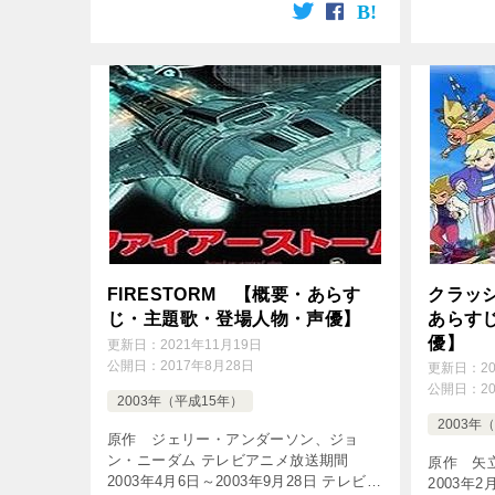
分 放送局 テレビ朝日系列 話数 全50
00分 放
話 [tubepress output=” […]
52話 [tub
FIRESTORM 【概要・あらす
クラッシ
じ・主題歌・登場人物・声優】
あらす
優】
更新日：
2021年11月19日
公開日：
2017年8月28日
更新日：
2
公開日：
2
2003年（平成15年）
2003年
原作 ジェリー・アンダーソン、ジョ
ン・ニーダム テレビアニメ放送期間
原作 矢
2003年4月6日～2003年9月28日 テレビア
2003年2