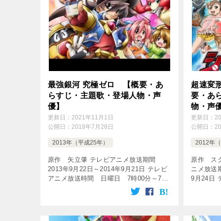
最強銀河 究極ゼロ 【概要・あ
超速変
らすじ・主題歌・登場人物・声
要・あ
優】
物・声
更新日：
2021年11月1日
更新日：
2
公開日：
2018年7月28日
公開日：
2
2013年（平成25年）
2012年
原作 矢立肇 テレビアニメ放送期間
原作 ス
2013年9月22日～2014年9月21日 テレビ
ニメ放送期
アニメ放送時間 日曜日 7時00分～7時
9月24日
30分 放送局 テレビ朝日系列 話数 全
日 18時
49話 [tubepress output=̶ […]
ビ東京系列 
[…]