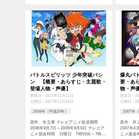
[tubepres
バトルスピリッツ 少年突破バシ
爆丸バ
ン 【概要・あらすじ・主題歌・
要・あ
登場人物・声優】
物・声
更新日：
2021年11月11日
更新日：
2
公開日：
2017年12月24日
公開日：
2
2008年（平成20年）
2007年
原作 矢立肇 テレビアニメ放送期間
原作 井
2008年9月7日～2009年9月6日 テレビア
2007年4
ニメ放送時間 日曜日 7時00分～7時30
ニメ放送時