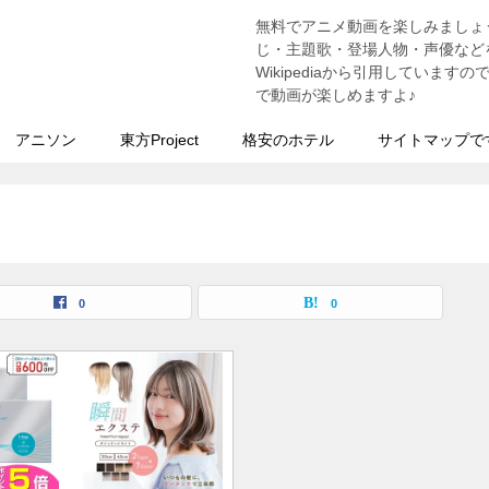
無料でアニメ動画を楽しみましょ
う
じ・主題歌・登場人物・声優などを
Wikipediaから引用していま
で動画が楽しめますよ♪
アニソン
東方Project
格安のホテル
サイトマップで
0
0