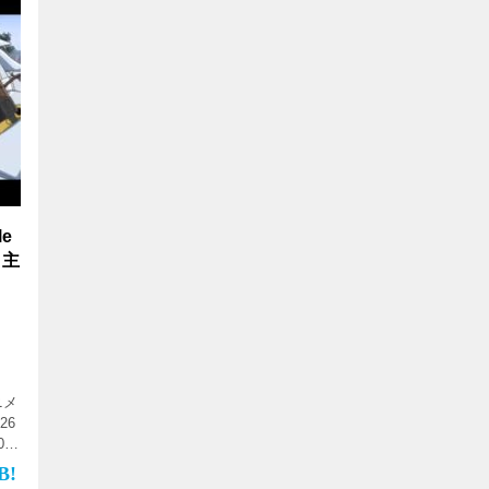
le
・主
ニメ
26
0時
系
]