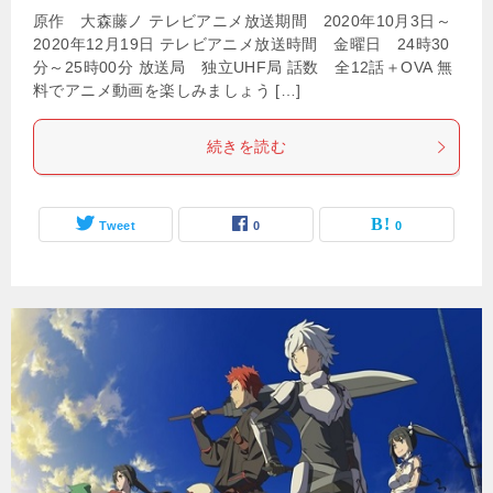
原作 大森藤ノ テレビアニメ放送期間 2020年10月3日～
2020年12月19日 テレビアニメ放送時間 金曜日 24時30
分～25時00分 放送局 独立UHF局 話数 全12話＋OVA 無
料でアニメ動画を楽しみましょう […]
続きを読む
Tweet
0
0