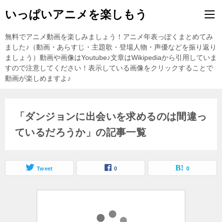
いっぱいアニメを楽しもう
無料でアニメ動画を楽しみましょう！アニメ年表っぽくまとめてみ
ました♪（動画・あらすじ・主題歌・登場人物・声優などを振り返り
ましょう）動画や画像はYoutube♪文章はWikipediaから引用していま
すので注意してください！表示している画像をクリックすることで
動画が楽しめますよ♪
「ダンジョンに出会いを求めるのは間違っ
ているだろうか」の記事一覧
Tweet
0
0