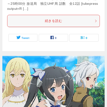
～25時00分 放送局 独立UHF局 話数 全12話 [tubepress
output=R […]
続きを読む
Tweet
0
0