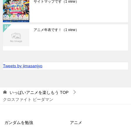
サイトマップです
（1 view）
アニメ年表です！
（1 view）
Tweets by jimasanjyo
いっぱいアニメを楽しもう
TOP
クロスファイト ビーダマン
ガンダムを勉強
アニメ