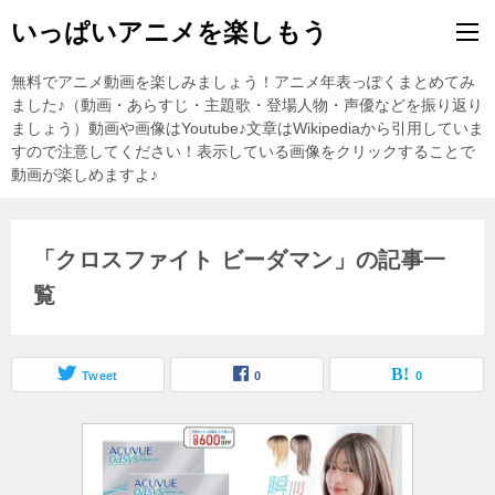
いっぱいアニメを楽しもう
無料でアニメ動画を楽しみましょう！アニメ年表っぽくまとめてみ
ました♪（動画・あらすじ・主題歌・登場人物・声優などを振り返り
ましょう）動画や画像はYoutube♪文章はWikipediaから引用していま
すので注意してください！表示している画像をクリックすることで
動画が楽しめますよ♪
「クロスファイト ビーダマン」の記事一
覧
Tweet
0
0