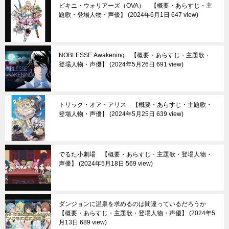
ビキニ・ウォリアーズ（OVA） 【概要・あらすじ・主
題歌・登場人物・声優】
2024年6月1日 647 view
NOBLESSE:Awakening 【概要・あらすじ・主題歌・
登場人物・声優】
2024年5月26日 691 view
トリック・オア・アリス 【概要・あらすじ・主題歌・
登場人物・声優】
2024年5月25日 639 view
でるた小劇場 【概要・あらすじ・主題歌・登場人物・
声優】
2024年5月18日 569 view
ダンジョンに温泉を求めるのは間違っているだろうか
【概要・あらすじ・主題歌・登場人物・声優】
2024年5
月13日 689 view