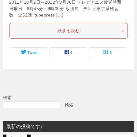
2011年10月2日～2012年9月30日 テレビアニメ放送時間
日曜日 8時45分～9時00分 放送局 テレビ東京系列 話
数 全52話 [tubepress […]
続きを読む
Tweet
0
0
検索
検索
最新の投稿です♪