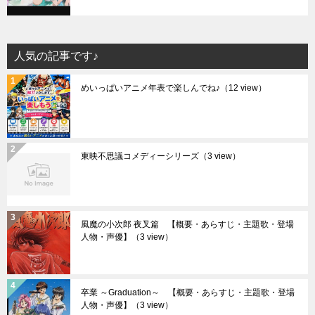
人気の記事です♪
めいっぱいアニメ年表で楽しんでね♪
（12 view）
東映不思議コメディーシリーズ
（3 view）
風魔の小次郎 夜叉篇 【概要・あらすじ・主題歌・登場
人物・声優】
（3 view）
卒業 ～Graduation～ 【概要・あらすじ・主題歌・登場
人物・声優】
（3 view）