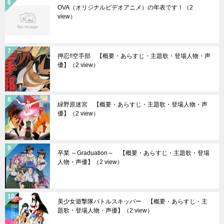
OVA（オリジナルビデオアニメ）の年表です！
（2
view）
押忍!!空手部 【概要・あらすじ・主題歌・登場人物・声
優】
（2 view）
緑野原迷宮 【概要・あらすじ・主題歌・登場人物・声
優】
（2 view）
卒業 ～Graduation～ 【概要・あらすじ・主題歌・登場
人物・声優】
（2 view）
美少女遊撃隊バトルスキッパー 【概要・あらすじ・主
題歌・登場人物・声優】
（2 view）