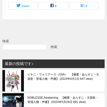
Tweet
0
0
検索
検索
最新の投稿です♪
ビキニ・ウォリアーズ（OVA） 【概要・あらすじ・主
題歌・登場人物・声優】
2024年6月1日 647 view
NOBLESSE:Awakening 【概要・あらすじ・主題歌・
登場人物・声優】
2024年5月26日 691 view