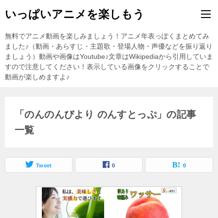
いっぱいアニメを楽しもう
無料でアニメ動画を楽しみましょう！アニメ年表っぽくまとめてみ
ました♪（動画・あらすじ・主題歌・登場人物・声優などを振り返り
ましょう）動画や画像はYoutube♪文章はWikipediaから引用していま
すので注意してください！表示している画像をクリックすることで
動画が楽しめますよ♪
「のんのんびより のんすとっぷ」の記事
一覧
Tweet
0
0