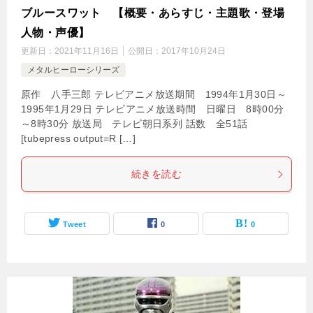
ブルースワット 【概要・あらすじ・主題歌・登場
人物・声優】
更新日：
2021年11月16日
公開日：
2017年10月24日
メタルヒーローシリーズ
原作 八手三郎 テレビアニメ放送期間 1994年1月30日～
1995年1月29日 テレビアニメ放送時間 日曜日 8時00分
～8時30分 放送局 テレビ朝日系列 話数 全51話
[tubepress output=R […]
続きを読む
Tweet
0
0