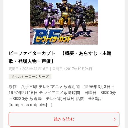
ビーファイターカブト 【概要・あらすじ・主題
歌・登場人物・声優】
更新日：
2021年11月16日
公開日：
2017年10月24日
メタルヒーローシリーズ
原作 八手三郎 テレビアニメ放送期間 1996年3月3日～
1997年2月16日 テレビアニメ放送時間 日曜日 8時00分
～8時30分 放送局 テレビ朝日系列 話数 全50話
[tubepress output=̶ […]
続きを読む