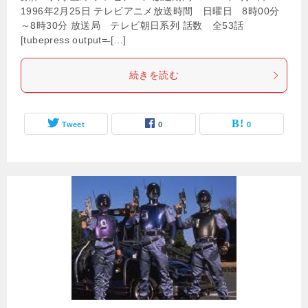
1996年2月25日 テレビアニメ放送時間 日曜日 8時00分
～8時30分 放送局 テレビ朝日系列 話数 全53話
[tubepress output=̶ […]
続きを読む
Tweet
0
0