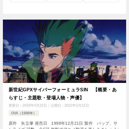
新世紀GPXサイバーフォーミュラSIN 【概要・あ
らすじ・主題歌・登場人物・声優】
更新日：
2026年4月22日
公開日：
2022年2月12日
OVA（1998年）
原作 矢立肇 発売日 1998年12月21日 製作 バップ、サ