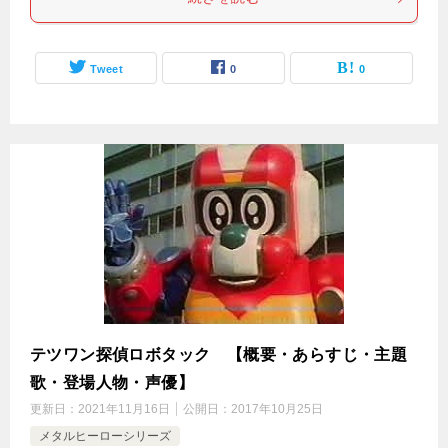
Tweet
0
0
テツワン探偵ロボタック 【概要・あらすじ・主題
歌・登場人物・声優】
更新日：
2021年11月16日
公開日：
2017年10月25日
メタルヒーローシリーズ