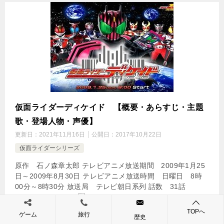
仮面ライダーディケイド 【概要・あらすじ・主題
歌・登場人物・声優】
更新日：
2021年11月16日
公開日：
2017年10月22日
仮面ライダーシリーズ
原作 石ノ森章太郎 テレビアニメ放送期間 2009年1月25
日～2009年8月30日 テレビアニメ放送時間 日曜日 8時
00分～8時30分 放送局 テレビ朝日系列 話数 31話
[tubepress output= […]
TOPへ
ゲーム
旅行
歴史
続きを読む