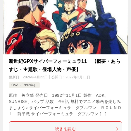
新世紀GPXサイバーフォーミュラ11 【概要・あら
すじ・主題歌・登場人物・声優】
更新日：
2026年4月22日
公開日：
2022年2月11日
OVA（1992年）
原作 矢立肇 発売日 1992年11月1日 製作 ADK、
SUNRISE、バップ 話数 全6話 無料でアニメ動画を楽しみ
ましょう♪ サイバーフォーミュラ ダブルワン ＲＯＵＮＤ
１ 前半戦 サイバーフォーミュラ ダブルワン […]
続きを読む