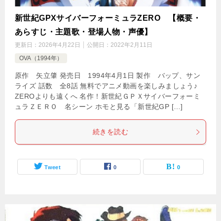
新世紀GPXサイバーフォーミュラZERO 【概要・
あらすじ・主題歌・登場人物・声優】
更新日：
2026年4月22日
公開日：
2022年2月11日
OVA（1994年）
原作 矢立肇 発売日 1994年4月1日 製作 バップ、サン
ライズ 話数 全8話 無料でアニメ動画を楽しみましょう♪
ZEROよりも遠くへ 名作！新世紀ＧＰＸサイバーフォーミ
ュラＺＥＲＯ 名シーン ホモと見る「新世紀GP […]
続きを読む
Tweet
0
0