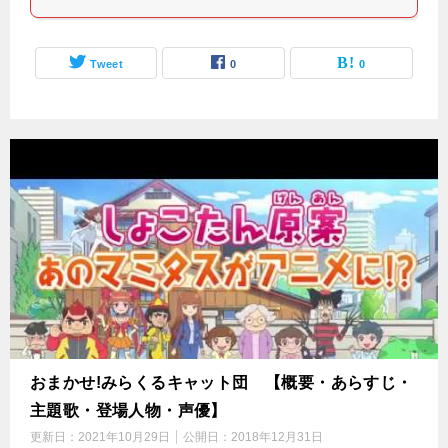
Tweet
0
0
おまかせ!みらくるキャット団 【概要・あらすじ・
主題歌・登場人物・声優】
更新日：
2021年10月29日
公開日：
2018年12月31日