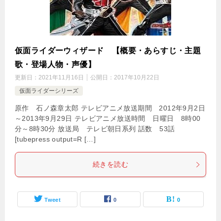
仮面ライダーウィザード 【概要・あらすじ・主題
歌・登場人物・声優】
更新日：
2021年11月16日
公開日：
2017年10月22日
仮面ライダーシリーズ
原作 石ノ森章太郎 テレビアニメ放送期間 2012年9月2日
～2013年9月29日 テレビアニメ放送時間 日曜日 8時00
分～8時30分 放送局 テレビ朝日系列 話数 53話
[tubepress output=R […]
続きを読む
Tweet
0
0