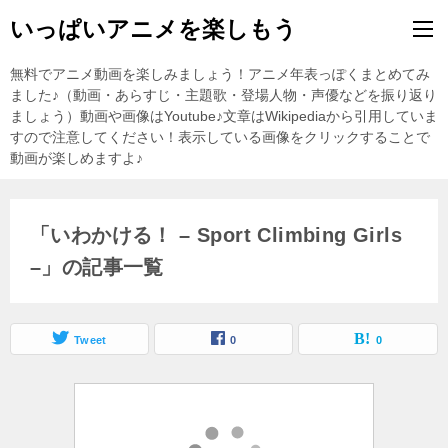
いっぱいアニメを楽しもう
無料でアニメ動画を楽しみましょう！アニメ年表っぽくまとめてみ
ました♪（動画・あらすじ・主題歌・登場人物・声優などを振り返り
ましょう）動画や画像はYoutube♪文章はWikipediaから引用していま
すので注意してください！表示している画像をクリックすることで
動画が楽しめますよ♪
「いわかける！ – Sport Climbing Girls
–」の記事一覧
Tweet
0
0