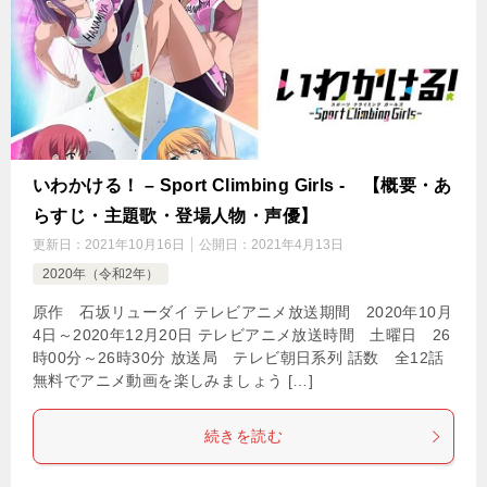
いわかける！ – Sport Climbing Girls - 【概要・あ
らすじ・主題歌・登場人物・声優】
更新日：
2021年10月16日
公開日：
2021年4月13日
2020年（令和2年）
原作 石坂リューダイ テレビアニメ放送期間 2020年10月
4日～2020年12月20日 テレビアニメ放送時間 土曜日 26
時00分～26時30分 放送局 テレビ朝日系列 話数 全12話
無料でアニメ動画を楽しみましょう […]
続きを読む