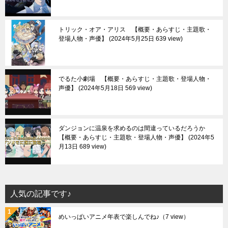
トリック・オア・アリス 【概要・あらすじ・主題歌・
登場人物・声優】
2024年5月25日 639 view
でるた小劇場 【概要・あらすじ・主題歌・登場人物・
声優】
2024年5月18日 569 view
ダンジョンに温泉を求めるのは間違っているだろうか
【概要・あらすじ・主題歌・登場人物・声優】
2024年5
月13日 689 view
人気の記事です♪
めいっぱいアニメ年表で楽しんでね♪
（7 view）